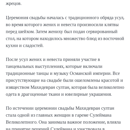
жрецов.
Церемония свадьбы началась с традиционного обряда усул,
во время которого жених и невеста произносили клятвы
перед шейхом. Затем жениху был подан сервированный
стол, на котором находилось множество блюд из восточной
кухни и сладостей.
После усул жених и невеста приняли участие в
танцевальных выступлениях, которые включали
традиционные танцы и музыку Османской империи. Все
присутствующие на свадьбе были ошеломлены красотой и
изяществом Махидевран султан, которая была великолепно
одета в драгоценные ткани и ювелирные украшения.
По истечении церемонии свадьбы Махидевран султан
стала одной из главных женщин в гареме Сулеймана
Великолепного. Она занимала важное положение, влияла
на принятие решений Сулеймана и участвовала в