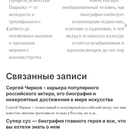
Профиль режиссера
Каюм Насыри —
Навигация
Пырьева — от
необыкновенный человек, чья
по
молодости и
биография изобилует
триумфального
волнующими подвигами,
записям
дебюта до
взлетами и падениями, и чей
неизбежных вызовов
вклад в исламскую культуру
и признания
остаётся незабываемым и
мирового
вдохновляющим до сих пор
киномастерства
Связанные записи
Сергей Чирков – карьера популярного
российского актера, его биография и
невероятные достижения в мире искусства
Сергей Чирков – талантливый и популярный российский актер, чье имя
известно многим зрителям не только в России, но и за…
Супер сус — биография главного героя и все, что
вы хотели знать о нем