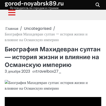
gorod-noyabrsk89.ru
Перейти
к
Путеводитель по городам и странам
содержимому
Главная
Uncategorised
Биография Махидевран султан — история жизни и
влияние на Османскую империю
Биография Махидевран султан
— история жизни и влияние на
Османскую империю
3 декабря 2023
от
travelbox27_