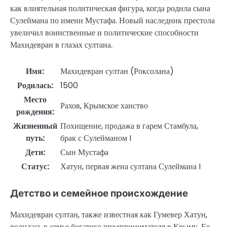
как влиятельная политическая фигура, когда родила сына
Сулеймана по имени Мустафа. Новый наследник престола
увеличил воинственные и политические способности
Махидевран в глазах султана.
Имя:
Махидевран султан (Роксолана)
Родилась:
1500
Место
Рахов, Крымское ханство
рождения:
Жизненный
Похищение, продажа в гарем Стамбула,
путь:
брак с Сулейманом I
Дети:
Сын Мустафа
Статус:
Хатун, первая жена султана Сулеймана I
Детство и семейное происхождение
Махидевран султан, также известная как Гумевер Хатун,
родилась в семье богатого предпринимателя в Крыму. Ее