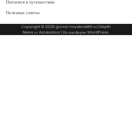
Питаемся в путешествии
Полезные советы
Copyright © 2026
gorod-noyabrsk89.ru
| Depth
News от
Ascendoor
| На платформе
WordPress
.