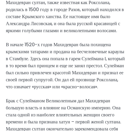
Махидевран султан, также известная как Роксолана,
родилась в 1500 году в городе Рахов, который находился в
составе Крымского ханства. Ее настоящее имя было
Александра Лисовская, и она была русской красавицей с
яркими голубыми глазами и великолепными волосами.
В начале 1520-х годов Махидевран была похищена
крымскими татарами и продана на бесчеловечные караулы
в Стамбуле. Здесь она попала в гарем Сулеймана I, который
в то время был принцем и еще не занял престол. Сулейман
был сильно привлечен красотой Махидевран и признал ее
своей первой супругой. Он дал ей прозвище Роксолана,
что означает «русская» или «красно-волосая».
Брак с Сулейманом Великолепным дал Махидевран
большую власть и влияние на Османскую империю. Она
стала одной из наиболее влиятельных женщин своего
времени и была признана хатун – первой женой султана.
Махидевран султан окончательно зарекомендовала себя