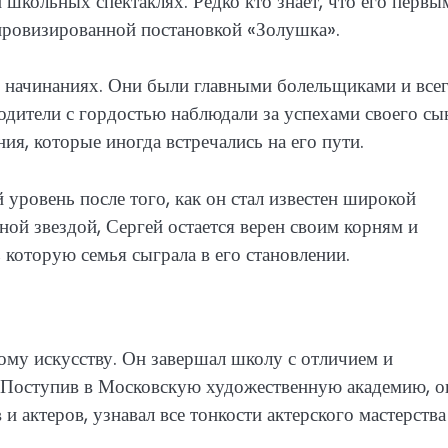
 школьных спектаклях. Редко кто знает, что его первы
мпровизированной постановкой «Золушка».
х начинаниях. Они были главными болельщиками и все
одители с гордостью наблюдали за успехами своего сы
ия, которые иногда встречались на его пути.
уровень после того, как он стал известен широкой
рной звездой, Сергей остается верен своим корням и
 которую семья сыграла в его становлении.
кому искусству. Он завершал школу с отличием и
. Поступив в Московскую художественную академию, о
 актеров, узнавал все тонкости актерского мастерства