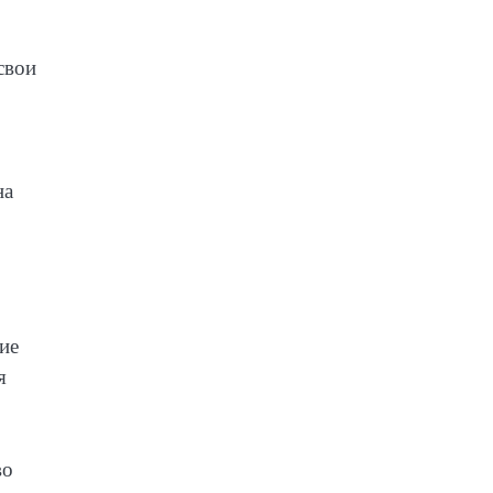
свои
на
ие
я
во