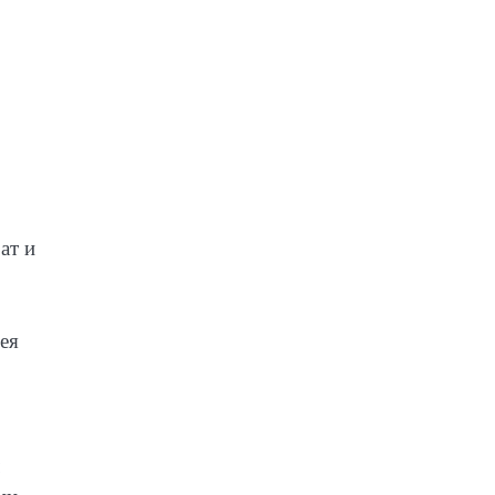
ат и
ея