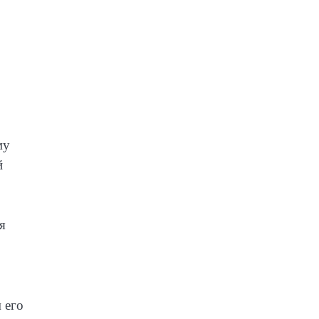
му
й
я
 его