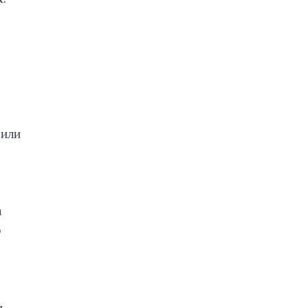
 или
а
р
и