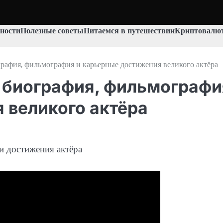
ности
Полезные советы
Питаемся в путешествии
Криптовалют
афия, фильмография и карьерные достижения великого актёра
 биография, фильмографи
 великого актёра