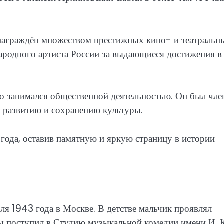
награждён множеством престижных кино- и театральн
ародного артиста России за выдающиеся достижения в
о занимался общественной деятельностью. Он был чл
 развитию и сохранению культуры.
года, оставив памятную и яркую страницу в истории
я 1943 года в Москве. В детстве мальчик проявлял
лы поступил в Студию музыкальной комедии имени И. 