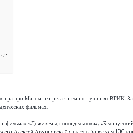
оту?
тёра при Малом театре, а затем поступил во ВГИК. За
уденческих фильмах.
и в фильмах «Доживем до понедельника», «Белорусски
. Всего Алексей Архиповский снялся в более чем 100 к