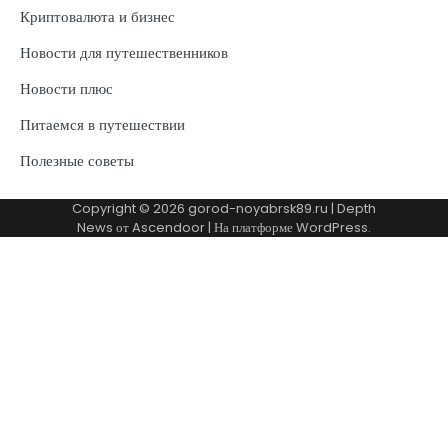
Криптовалюта и бизнес
Новости для путешественников
Новости плюс
Питаемся в путешествии
Полезные советы
Copyright © 2026
gorod-noyabrsk89.ru
| Depth
News от
Ascendoor
| На платформе
WordPress
.