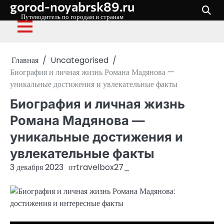
gorod-noyabrsk89.ru
Перейти
к
Путеводитель по городам и странам
содержимому
Главная
Uncategorised
Биография и личная жизнь Романа Мадянова —
уникальные достижения и увлекательные факты
Биография и личная жизнь
Романа Мадянова —
уникальные достижения и
увлекательные факты
3 декабря 2023
от
travelbox27_