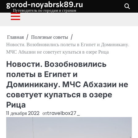
gorod-noyabrsk89.ru
Перейти
к
Путеводитель по городам и странам
содержимому
Главная
Полезные советы
Новости. Возобновились полеты в Египет и Доминикану.
МЧС Абхазии не советует купаться в озере Рица
Новости. Возобновились
полеты в Египет и
Доминикану. МЧС Абхазии не
советует купаться в озере
Рица
11 декабря 2022
от
travelbox27_