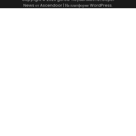
News от
Ascendoor
| На платформе
WordPress
.