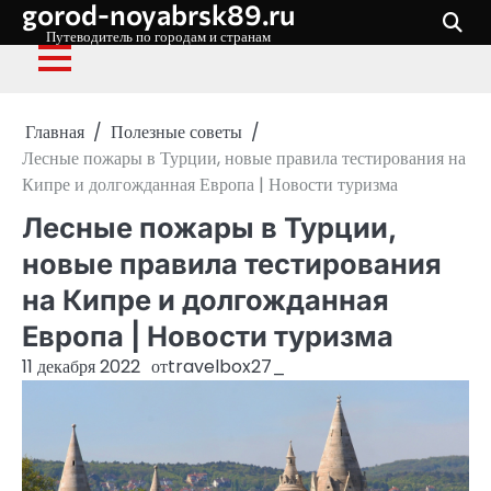
gorod-noyabrsk89.ru
Перейти
к
Путеводитель по городам и странам
содержимому
Главная
Полезные советы
Лесные пожары в Турции, новые правила тестирования на
Кипре и долгожданная Европа | Новости туризма
Лесные пожары в Турции,
новые правила тестирования
на Кипре и долгожданная
Европа | Новости туризма
11 декабря 2022
от
travelbox27_