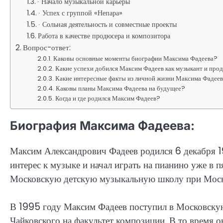
∙ Начало музыкальной карьеры
∙ Успех с группой «Непара»
∙ Сольная деятельность и совместные проекты
Работа в качестве продюсера и композитора
Вопрос-ответ:
Каковы основные моменты биографии Максима Фадеева?
Какие успехи добился Максим Фадеев как музыкант и про
Какие интересные факты из личной жизни Максима Фадее
Каковы планы Максима Фадеева на будущее?
Когда и где родился Максим Фадеев?
Биография Максима Фадеева:
Максим Александрович Фадеев родился 6 декабря 19
интерес к музыке и начал играть на пианино уже в п
Московскую детскую музыкальную школу при Москов
В 1995 году Максим Фадеев поступил в Московску
Чайковского на факультет композиции. В то время 