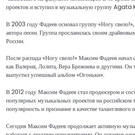
проектов и вступил в музыкальную группу Agata Kr
В 2003 году Фадеев основал группу «Ногу свело!», 
автора песен. Группа прославилась своим драйвовы
России.
После распада «Ногу свело!» Максим Фадеев начал
как Валерия, Лолита, Вера Брежнева и другими. Он
выпустил успешный альбом «Огоньки».
В 2012 году Максим Фадеев стал продюсером и сост
популярных музыкальных проектов на российском т
популярность и признание в качестве талантливого 
Сегодня Максим Фадеев продолжает активную музык
работает с другими исполнителями. Он остается о