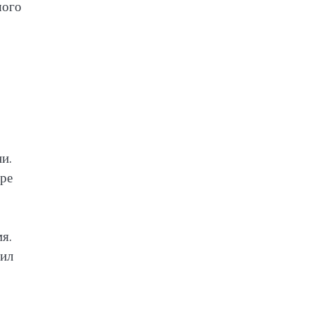
шого
и.
оре
я.
рил