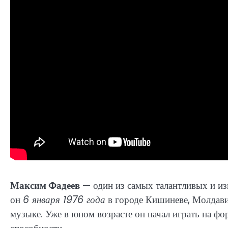
Максим Фадеев
— один из самых талантливых и из
он
6 января 1976 года
в городе Кишиневе, Молдавия
музыке. Уже в юном возрасте он начал играть на фо