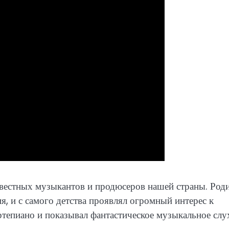
вестных музыкантов и продюсеров нашей страны. Род
, и с самого детства проявлял огромный интерес к
ртепиано и показывал фантастическое музыкальное слу