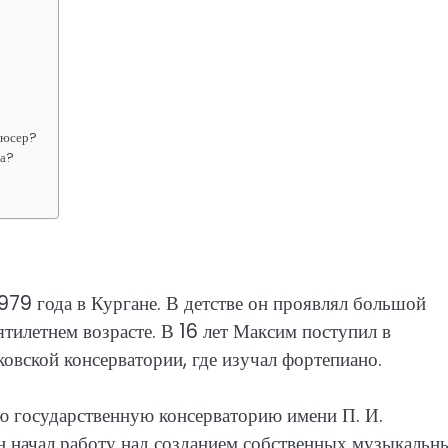
дюсер?
ва?
79 года в Кургане. В детстве он проявлял большой
ятилетнем возрасте. В 16 лет Максим поступил в
ской консерватории, где изучал фортепиано.
ю государственную консерваторию имени П. И.
он начал работу над созданием собственных музыкальн