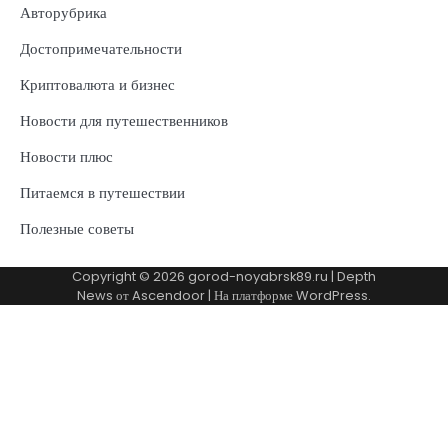
Авторубрика
Достопримечательности
Криптовалюта и бизнес
Новости для путешественников
Новости плюс
Питаемся в путешествии
Полезные советы
Copyright © 2026
gorod-noyabrsk89.ru
| Depth
News от
Ascendoor
| На платформе
WordPress
.