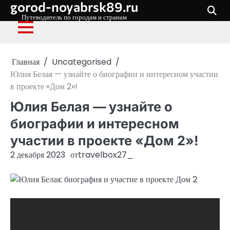
gorod-noyabrsk89.ru
Перейти
к
Путеводитель по городам и странам
содержимому
Главная
Uncategorised
Юлия Белая — узнайте о биографии и интересном участии
в проекте «Дом 2»!
Юлия Белая — узнайте о
биографии и интересном
участии в проекте «Дом 2»!
2 декабря 2023
от
travelbox27_