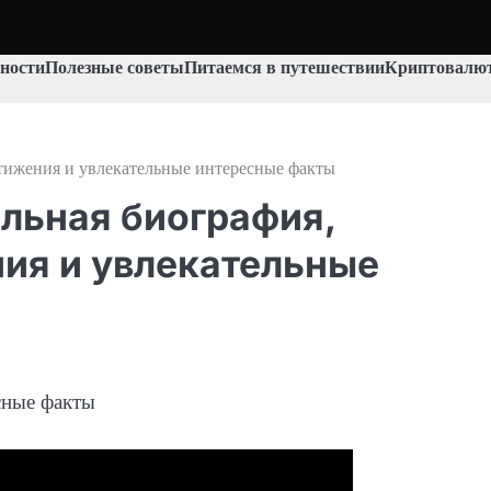
ности
Полезные советы
Питаемся в путешествии
Криптовалют
тижения и увлекательные интересные факты
льная биография,
ия и увлекательные