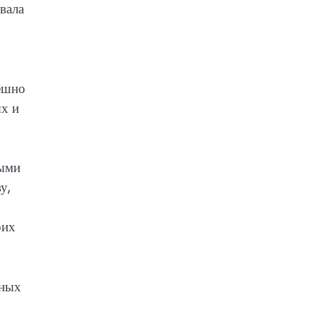
вала
пешно
ях и
выми
у,
оих
шных