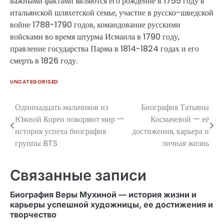
важными фактами являются его рождение в 1755 году в
итальянской шляхетской семье, участие в русско-шведской
войне 1788-1790 годов, командование русскими
войсками во время штурма Исмаила в 1790 году,
правление государства Парма в 1814-1824 годах и его
смерть в 1826 году.
UNCATEGORISED
Одиннадцать мальчиков из
Биография Татьяны
Навигация
Южной Кореи покоряют мир —
Космачевой — её
по
история успеха биография
достижения, карьера и
группы BTS
личная жизнь
записям
Связанные записи
Биография Веры Мухиной — история жизни и
карьеры успешной художницы, ее достижения и
творчество