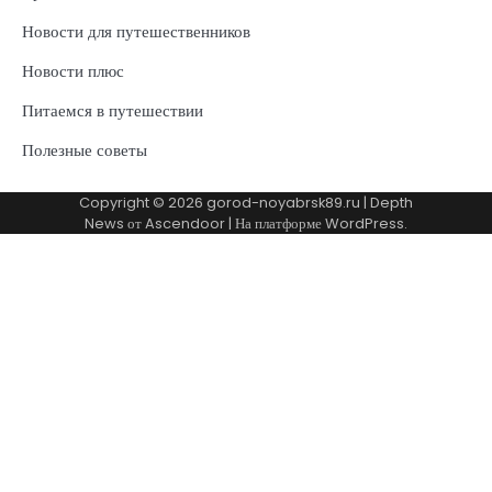
Новости для путешественников
Новости плюс
Питаемся в путешествии
Полезные советы
Copyright © 2026
gorod-noyabrsk89.ru
| Depth
News от
Ascendoor
| На платформе
WordPress
.