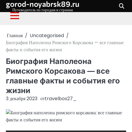
gorod-noyabrsk89.ru
Перейти
к
Путеводитель по городам и странам
содержимому
Главная
Uncategorised
Биография Наполеона Римского Корсакова — все главные
факты и события его жизни
Биография Наполеона
Римского Корсакова — все
главные факты и события его
жизни
3 декабря 2023
от
travelbox27_