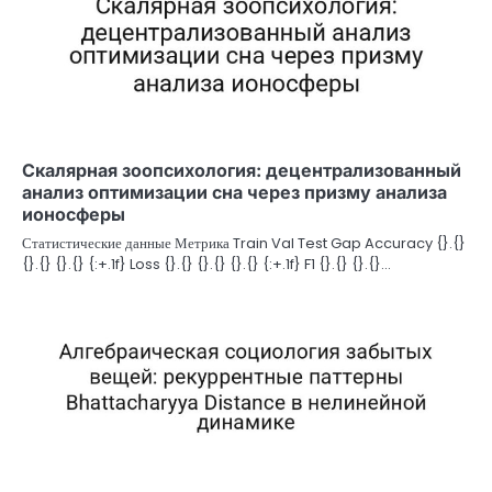
Скалярная зоопсихология: децентрализованный
анализ оптимизации сна через призму анализа
ионосферы
Статистические данные Метрика Train Val Test Gap Accuracy {}.{}
{}.{} {}.{} {:+.1f} Loss {}.{} {}.{} {}.{} {:+.1f} F1 {}.{} {}.{}…