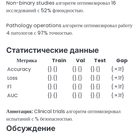
Non-binary studies алгоритм оптимизировал 16
исследований с 52% флюидностью.
Pathology operations алгоритм оптимизировал работу
4 патологов с 97% точностью.
Статистические данные
Метрика
Train
Val
Test
Gap
Accuracy
{}.{}
{}.{}
{}.{}
{:+.1f}
Loss
{}.{}
{}.{}
{}.{}
{:+.1f}
F1
{}.{}
{}.{}
{}.{}
{:+.1f}
AUC
{}.{}
{}.{}
{}.{}
{:+.1f}
Аннотация:
Clinical trials алгоритм оптимизировал
испытаний с % безопасностью.
Обсуждение