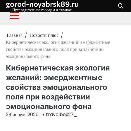
gorod-noyabrsk89.ru
Перейти
к
Путеводитель по городам и странам
содержимому
Главная
Новости плюс
Кибернетическая экология желаний: эмерджентные
свойства эмоционального поля при воздействии
эмоционального фона
Кибернетическая экология
желаний: эмерджентные
свойства эмоционального
поля при воздействии
эмоционального фона
24 апреля 2026
от
travelbox27_