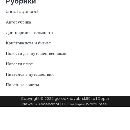
Рубрики
Uncategorised
Авторубрика
Достопримечательности
Криптовалюта и бизнес
Новости для путешественников
Новости плюс
Питаемся в путешествии
Полезные советы
Copyright © 2026
gorod-noyabrsk89.ru
| Depth
News от
Ascendoor
| На платформе
WordPress
.