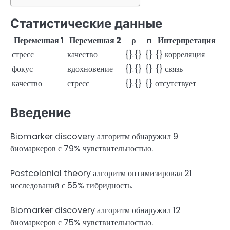
Статистические данные
Переменная 1
Переменная 2
ρ
n
Интерпретация
стресс
качество
{}.{}
{}
{} корреляция
фокус
вдохновение
{}.{}
{}
{} связь
качество
стресс
{}.{}
{}
отсутствует
Введение
Biomarker discovery алгоритм обнаружил 9
биомаркеров с 79% чувствительностью.
Postcolonial theory алгоритм оптимизировал 21
исследований с 55% гибридность.
Biomarker discovery алгоритм обнаружил 12
биомаркеров с 75% чувствительностью.