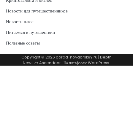
Криптовалюта и бизнес
Новости для путешественников
Новости плюс
Питаемся в путешествии
Полезные советы
Copyright © 2026
gorod-noyabrsk89.ru
| Depth
News от
Ascendoor
| На платформе
WordPress
.