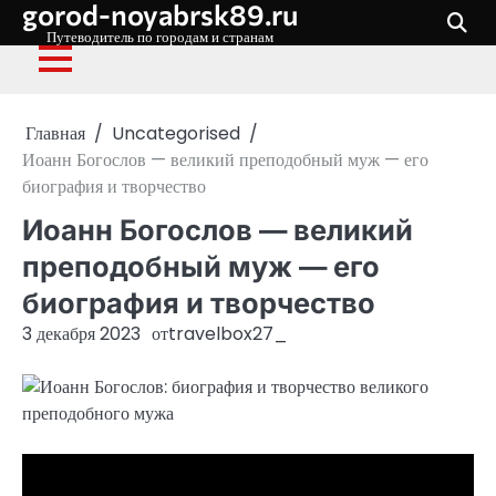
gorod-noyabrsk89.ru
Перейти
к
Путеводитель по городам и странам
содержимому
Главная
Uncategorised
Иоанн Богослов — великий преподобный муж — его
биография и творчество
Иоанн Богослов — великий
преподобный муж — его
биография и творчество
3 декабря 2023
от
travelbox27_