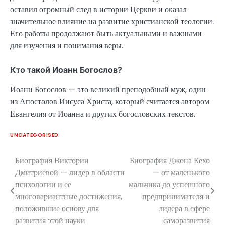
оставил огромный след в истории Церкви и оказал
значительное влияние на развитие христианской теологии.
Его работы продолжают быть актуальными и важными
для изучения и понимания веры.
Кто такой Иоанн Богослов?
Иоанн Богослов — это великий преподобный муж, один
из Апостолов Иисуса Христа, который считается автором
Евангелия от Иоанна и других богословских текстов.
UNCATEGORISED
Биография Виктории
Биография Джона Кехо
Навигация
Дмитриевой — лидер в области
— от маленького
по
психологии и ее
мальчика до успешного
многовариантные достижения,
предпринимателя и
записям
положившие основу для
лидера в сфере
развития этой науки
саморазвития