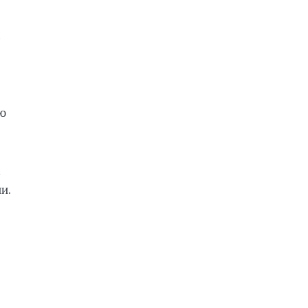
ую
х
и.