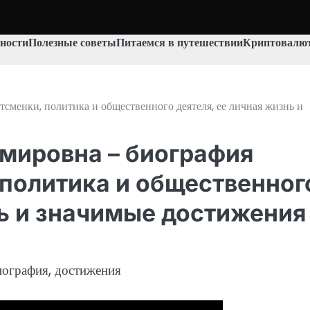
ности
Полезные советы
Питаемся в путешествии
Криптовалют
сменки, политика и общественного деятеля, ее личная жизнь и
мировна – биография
политика и общественног
нь и значимые достижения