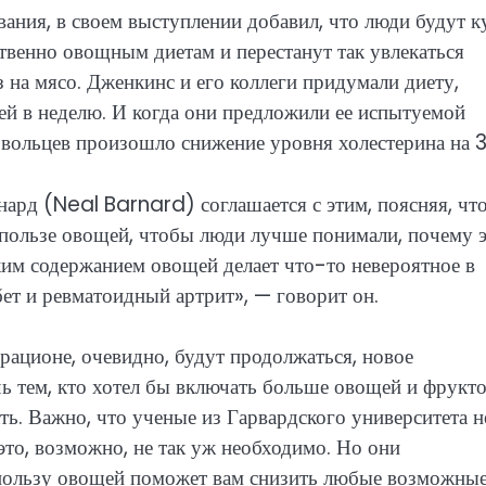
ания, в своем выступлении добавил, что люди будут к
твенно овощным диетам и перестанут так увлекаться
з на мясо. Дженкинс и его коллеги придумали диету,
ей в неделю. И когда они предложили ее испытуемой
бровольцев произошло снижение уровня холестерина на 
нард (Neal Barnard) соглашается с этим, поясняя, чт
 пользе овощей, чтобы люди лучше понимали, почему 
ким содержанием овощей делает что-то невероятное в
ет и ревматоидный артрит», — говорит он.
 рационе, очевидно, будут продолжаться, новое
чь тем, кто хотел бы включать больше овощей и фрукто
ать. Важно, что ученые из Гарвардского университета н
это, возможно, не так уж необходимо. Но они
 пользу овощей поможет вам снизить любые возможны