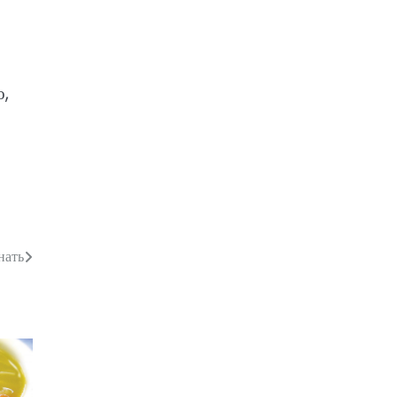
о,
нать