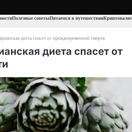
ности
Полезные советы
Питаемся в путешествии
Криптовалют
тарианская диета спасет от преждевременной смерти
ианская диета спасет от
ти