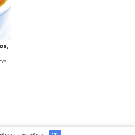
ов,
 суп —
ший пользовательский опыт.
OK