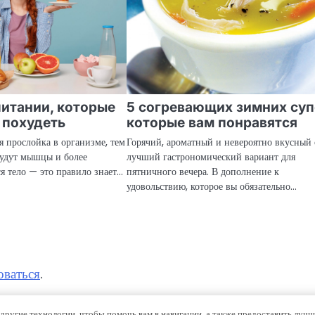
питании, которые
5 согревающих зимних суп
 похудеть
которые вам понравятся
 прослойка в организме, тем
Горячий, ароматный и невероятно вкусный
будут мышцы и более
лучший гастрономический вариант для
я тело — это правило знает…
пятничного вечера. В дополнение к
удовольствию, которое вы обязательно…
оваться
.
другие технологии, чтобы помочь вам в навигации, а также предоставить луч