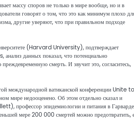
вает массу споров не только в мире вообще, но и в
дователи говорят о том, что это как минимум плохо дл
изма, другие уверяют, что при правильном подходе
иверситете (Harvard University), подтверждает
, анализ данных показал, что потенциально
 преждевременную смерть. И звучит это, согласитесь,
ртой международной ватиканской конференции Unite t
нном мире недооценено. Об этом отдельно сказал и
lett), профессор эпидемиологии и питания в Гарварде
 меньшей мере 200 000 смертей можно предотвратить, 