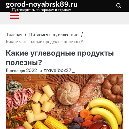
gorod-noyabrsk89.ru
Перейти
к
Путеводитель по городам и странам
содержимому
Главная
Питаемся в путешествии
Какие углеводные продукты полезны?
Какие углеводные продукты
полезны?
11 декабря 2022
от
travelbox27_