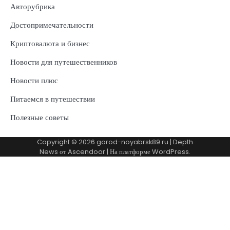
Авторубрика
Достопримечательности
Криптовалюта и бизнес
Новости для путешественников
Новости плюс
Питаемся в путешествии
Полезные советы
Copyright © 2026
gorod-noyabrsk89.ru
| Depth
News от
Ascendoor
| На платформе
WordPress
.