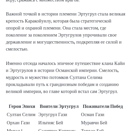
Важной точкой в истории племени Эртугрул стала великая
крепость Каракойунлу, которая была стратегической
опорой и охраной племени. Она стала местом, где
поколение за поколением Эртугрулов упрочивали свое
державление и могущественность, подкрепляя ее силой и
смелостью.
Именно отсюда началось эпичное путешествие клана Кайи
и Эртугрулов в истории Османской империи. Смелость,
мудрость и мужество потомков Султана Селима
прокладывали путь к грандиозным победам и созданию
великой империи, во главе которой встал сам Эртугрул.
Герои Эпохи
Воители Эртугрул
Пожинатели Побед
Султан Селим
Эртугрул Гази
Осман Гази
Орхан Гази
Ильтияс Бей
Муравчи Бей
Мурад I
Садеттин Копрулу
Турхан Бей