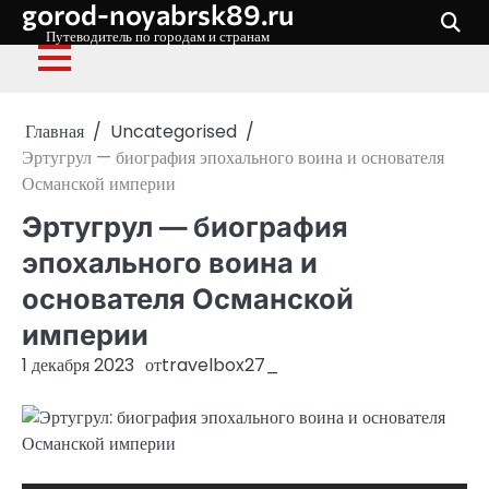
gorod-noyabrsk89.ru
Перейти
к
Путеводитель по городам и странам
содержимому
Главная
Uncategorised
Эртугрул — биография эпохального воина и основателя
Османской империи
Эртугрул — биография
эпохального воина и
основателя Османской
империи
1 декабря 2023
от
travelbox27_