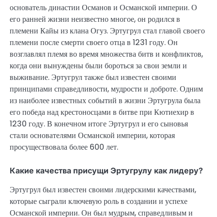
основатель династии Османов и Османской империи. О
его ранней жизни неизвестно многое, он родился в
племени Кайы из клана Огуз. Эртугрул стал главой своего
племени после смерти своего отца в 1231 году. Он
возглавлял племя во время множества битв и конфликтов,
когда они вынуждены были бороться за свои земли и
выживание. Эртугрул также был известен своими
принципами справедливости, мудрости и доброте. Одним
из наиболее известных событий в жизни Эртугрула была
его победа над крестоносцами в битве при Кютиехир в
1230 году. В конечном итоге Эртугрул и его сыновья
стали основателями Османской империи, которая
просуществовала более 600 лет.
Какие качества присущи Эртугрулу как лидеру?
Эртугрул был известен своими лидерскими качествами,
которые сыграли ключевую роль в создании и успехе
Османской империи. Он был мудрым, справедливым и