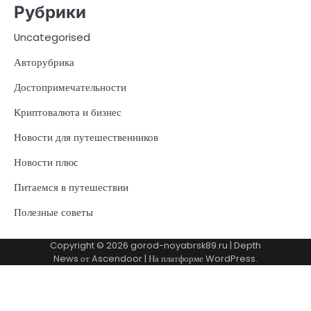
Рубрики
Uncategorised
Авторубрика
Достопримечательности
Криптовалюта и бизнес
Новости для путешественников
Новости плюс
Питаемся в путешествии
Полезные советы
Copyright © 2026
gorod-noyabrsk89.ru
| Depth
News от
Ascendoor
| На платформе
WordPress
.