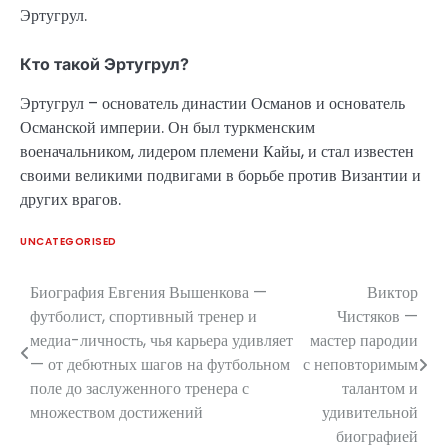
Эртугрул.
Кто такой Эртугрул?
Эртугрул – основатель династии Османов и основатель
Османской империи. Он был туркменским
военачальником, лидером племени Кайы, и стал известен
своими великими подвигами в борьбе против Византии и
других врагов.
UNCATEGORISED
Биография Евгения Вышенкова —
Виктор
Навигация
футболист, спортивный тренер и
Чистяков —
по
медиа-личность, чья карьера удивляет
мастер пародии
— от дебютных шагов на футбольном
с неповторимым
записям
поле до заслуженного тренера с
талантом и
множеством достижений
удивительной
биографией