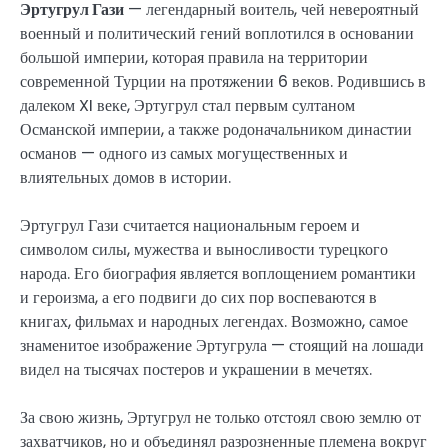
Эртугрул Гази
— легендарный воитель, чей невероятный
военный и политический гений воплотился в основании
большой империи, которая правила на территории
современной Турции на протяжении 6 веков. Родившись в
далеком XI веке, Эртугрул стал первым султаном
Османской империи, а также родоначальником династии
османов — одного из самых могущественных и
влиятельных домов в истории.
Эртугрул Гази считается национальным героем и
символом силы, мужества и выносливости турецкого
народа. Его биография является воплощением романтики
и героизма, а его подвиги до сих пор воспеваются в
книгах, фильмах и народных легендах. Возможно, самое
знаменитое изображение Эртугрула — стоящий на лошади
видел на тысячах постеров и украшении в мечетях.
За свою жизнь, Эртугрул не только отстоял свою землю от
захватчиков, но и объединял разрозненные племена вокруг