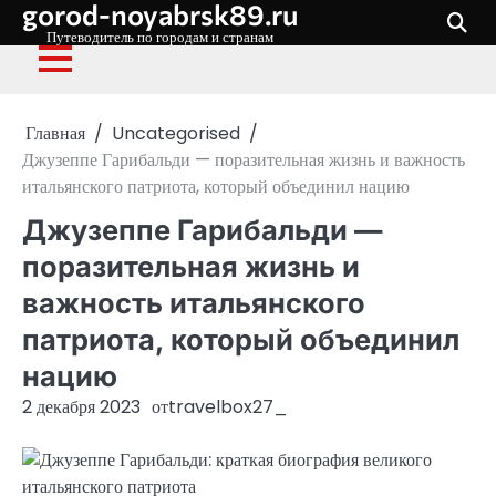
gorod-noyabrsk89.ru
Перейти
к
Путеводитель по городам и странам
содержимому
Главная
Uncategorised
Джузеппе Гарибальди — поразительная жизнь и важность
итальянского патриота, который объединил нацию
Джузеппе Гарибальди —
поразительная жизнь и
важность итальянского
патриота, который объединил
нацию
2 декабря 2023
от
travelbox27_