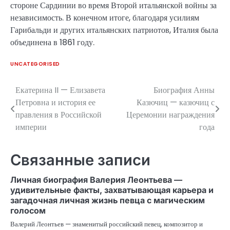
стороне Сардинии во время Второй итальянской войны за
независимость. В конечном итоге, благодаря усилиям
Гарибальди и других итальянских патриотов, Италия была
объединена в 1861 году.
UNCATEGORISED
Екатерина II — Елизавета
Биография Анны
Навигация
Петровна и история ее
Казючиц — казючиц с
по
правления в Российской
Церемонии награждения
империи
года
записям
Связанные записи
Личная биография Валерия Леонтьева —
удивительные факты, захватывающая карьера и
загадочная личная жизнь певца с магическим
голосом
Валерий Леонтьев — знаменитый российский певец, композитор и