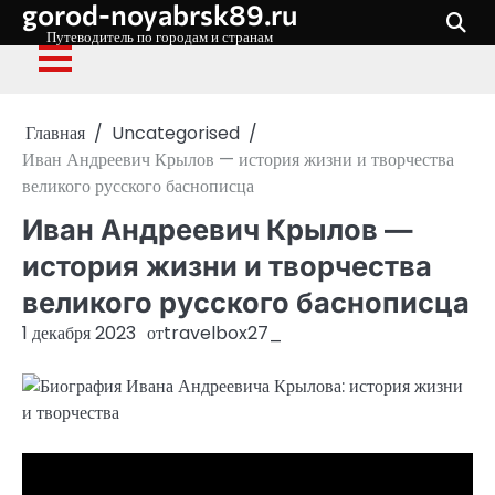
gorod-noyabrsk89.ru
Перейти
к
Путеводитель по городам и странам
содержимому
Главная
Uncategorised
Иван Андреевич Крылов — история жизни и творчества
великого русского баснописца
Иван Андреевич Крылов —
история жизни и творчества
великого русского баснописца
1 декабря 2023
от
travelbox27_