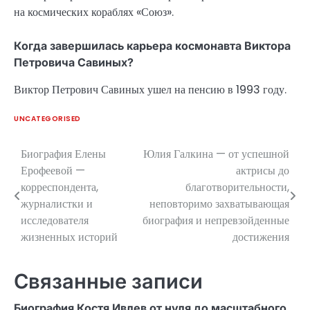
на космических кораблях «Союз».
Когда завершилась карьера космонавта Виктора
Петровича Савиных?
Виктор Петрович Савиных ушел на пенсию в 1993 году.
UNCATEGORISED
Биография Елены
Юлия Галкина — от успешной
Навигация
Ерофеевой —
актрисы до
по
корреспондента,
благотворительности,
журналистки и
неповторимо захватывающая
записям
исследователя
биография и непревзойденные
жизненных историй
достижения
Связанные записи
Биография Костя Ивлев от нуля до масштабного