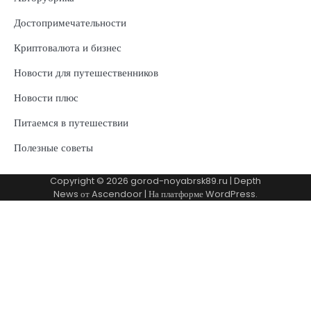
Достопримечательности
Криптовалюта и бизнес
Новости для путешественников
Новости плюс
Питаемся в путешествии
Полезные советы
Copyright © 2026
gorod-noyabrsk89.ru
| Depth
News от
Ascendoor
| На платформе
WordPress
.