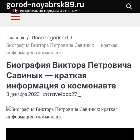
gorod-noyabrsk89.ru
Перейти
к
Путеводитель по городам и странам
содержимому
Главная
Uncategorised
Биография Виктора Петровича Савиных — краткая
информация о космонавте
Биография Виктора Петровича
Савиных — краткая
информация о космонавте
3 декабря 2023
от
travelbox27_