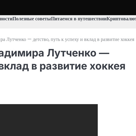
ности
Полезные советы
Питаемся в путешествии
Криптовалют
а Лутченко — детство, путь к успеху и вклад в развитие хоккея
ладимира Лутченко —
 вклад в развитие хоккея