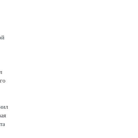
ой
л
Его
чил
вая
та