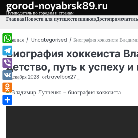
gorod-noyabrsk89.ru
Перейти
к
Путеводитель по городам и странам
содержимому
Главная
Новости для путешественников
Достопримечатель
Главная
Uncategorised
Биография хоккеиста Владимир
WhatsApp
Биография хоккеиста В
Telegram
детство, путь к успеху и
Viber
3 декабря 2023
от
travelbox27_
VK
Odnoklassniki
Отправить