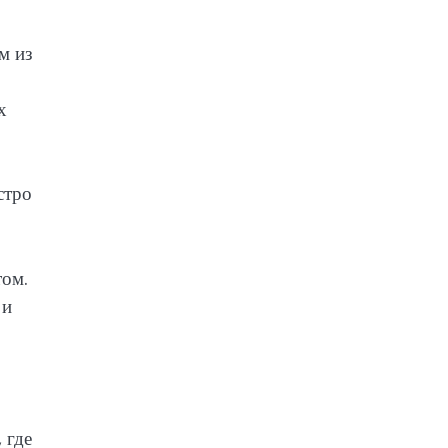
м из
х
стро
том.
 и
 где