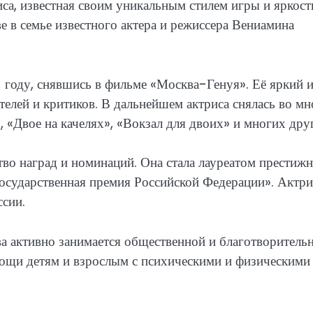
иса, известная своим уникальным стилем игры и яркос
ве в семье известного актера и режиссера Вениамина
1 году, снявшись в фильме «Москва-Генуя». Её яркий 
елей и критиков. В дальнейшем актриса снялась во мн
 «Двое на качелях», «Вокзал для двоих» и многих дру
во наград и номинаций. Она стала лауреатом престиж
Государственная премия Российской Федерации». Актри
ссии.
а активно занимается общественной и благотворитель
ощи детям и взрослым с психическими и физическими