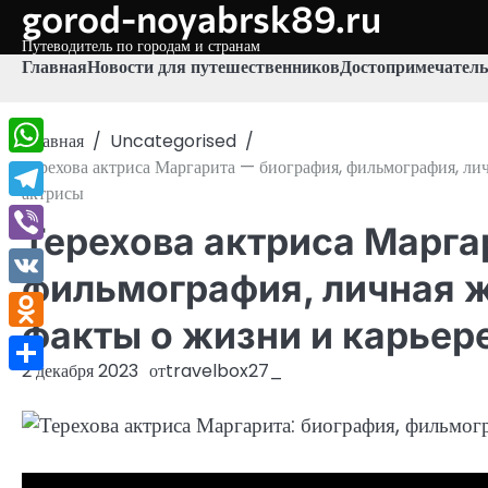
gorod-noyabrsk89.ru
Перейти
к
Путеводитель по городам и странам
содержимому
Главная
Новости для путешественников
Достопримечатель
Главная
Uncategorised
Терехова актриса Маргарита — биография, фильмография, ли
WhatsApp
актрисы
Telegram
Терехова актриса Марга
Viber
фильмография, личная 
VK
факты о жизни и карьер
Odnoklassniki
2 декабря 2023
от
travelbox27_
Отправить