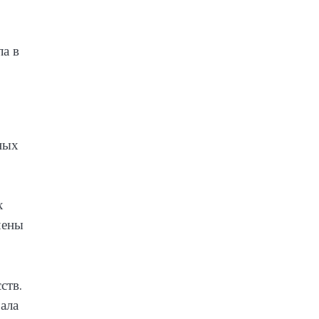
ла в
ных
х
чены
ств.
ала