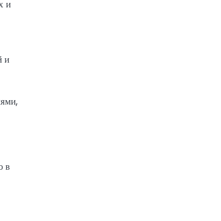
х и
й и
иями,
ю в