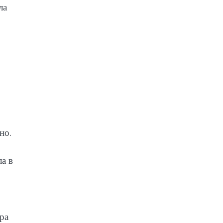
ла
но.
а в
ра