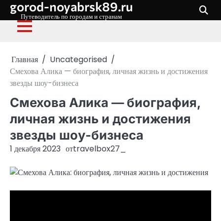
gorod-noyabrsk89.ru
Перейти
к
Путеводитель по городам и странам
содержимому
Главная
Uncategorised
Смехова Алика — биография, личная жизнь и достижения
звезды шоу-бизнеса
Смехова Алика — биография,
личная жизнь и достижения
звезды шоу-бизнеса
1 декабря 2023
от
travelbox27_