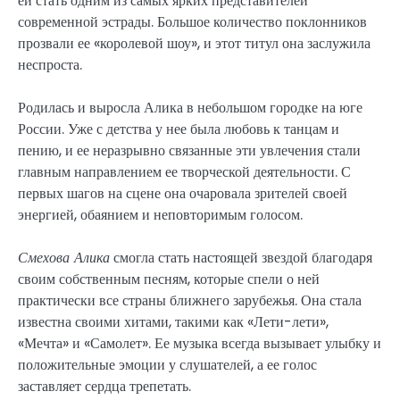
ей стать одним из самых ярких представителей
современной эстрады. Большое количество поклонников
прозвали ее «королевой шоу», и этот титул она заслужила
неспроста.
Родилась и выросла Алика в небольшом городке на юге
России. Уже с детства у нее была любовь к танцам и
пению, и ее неразрывно связанные эти увлечения стали
главным направлением ее творческой деятельности. С
первых шагов на сцене она очаровала зрителей своей
энергией, обаянием и неповторимым голосом.
Смехова Алика
смогла стать настоящей звездой благодаря
своим собственным песням, которые спели о ней
практически все страны ближнего зарубежья. Она стала
известна своими хитами, такими как «Лети-лети»,
«Мечта» и «Самолет». Ее музыка всегда вызывает улыбку и
положительные эмоции у слушателей, а ее голос
заставляет сердца трепетать.