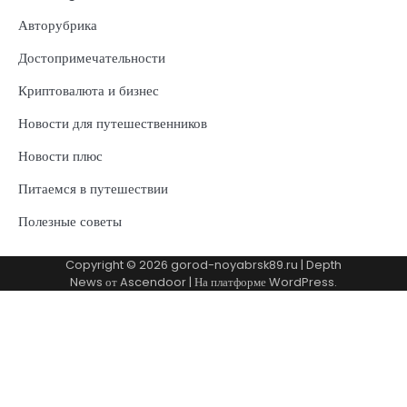
Авторубрика
Достопримечательности
Криптовалюта и бизнес
Новости для путешественников
Новости плюс
Питаемся в путешествии
Полезные советы
Copyright © 2026
gorod-noyabrsk89.ru
| Depth
News от
Ascendoor
| На платформе
WordPress
.