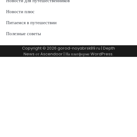
Новости для путешественников
Новости плюс
Питаемся в путешествии
Полезные советы
Copyright © 2026
gorod-noyabrsk89.ru
| Depth
News от
Ascendoor
| На платформе
WordPress
.