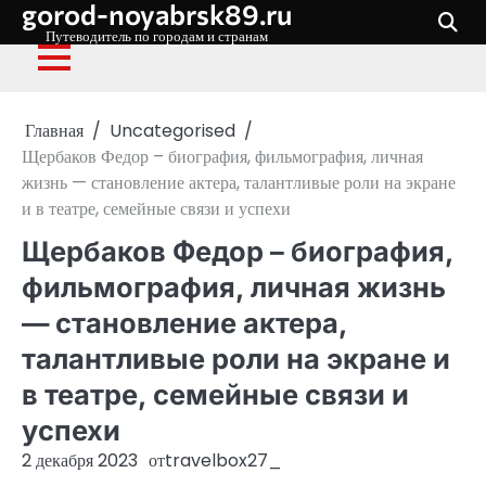
gorod-noyabrsk89.ru
Перейти
к
Путеводитель по городам и странам
содержимому
Главная
Uncategorised
Щербаков Федор – биография, фильмография, личная
жизнь — становление актера, талантливые роли на экране
и в театре, семейные связи и успехи
Щербаков Федор – биография,
фильмография, личная жизнь
— становление актера,
талантливые роли на экране и
в театре, семейные связи и
успехи
2 декабря 2023
от
travelbox27_