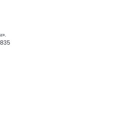
и».
1835