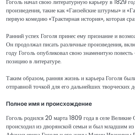
Гоголь начал свою литературную карьеру в 1829 год
произведения, такие как «Ганзейские штурмы» и «Г
первую комедию «Трактирная история», которая сраз
Ранний успех Гоголя принес ему признание и возмож
Он продолжал писать различные произведения, вклю
году Гоголь опубликовал свою знаменитую повесть «
позицию в литературе.
Таким образом, ранняя жизнь и карьера Гоголя был
отправной точкой для его дальнейших творческих д
Полное имя и происхождение
Гоголь родился 20 марта 1809 года в селе Велики
происходил из дворянской семьи и был младшим из 
Афанасьевича Гоголя и его жены Марии Ивановны Г