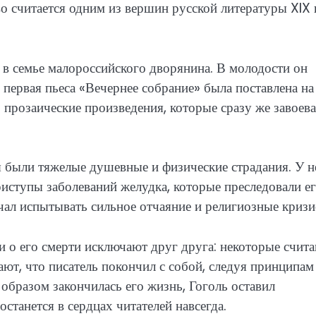
о считается одним из вершин русской литературы XIX в
 в семье малороссийского дворянина. В молодости он
о первая пьеса «Вечернее собрание» была поставлена на
 прозаические произведения, которые сразу же завоев
я были тяжелые душевные и физические страдания. У н
риступы заболеваний желудка, которые преследовали ег
ачал испытывать сильное отчаяние и религиозные кризи
ии о его смерти исключают друг друга: некоторые счита
ают, что писатель покончил с собой, следуя принципам
 образом закончилась его жизнь, Гоголь оставил
станется в сердцах читателей навсегда.