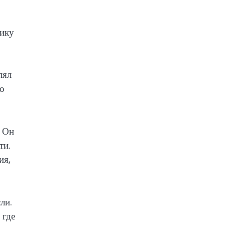
зику
лял
го
. Он
ти.
ия,
ли.
 где