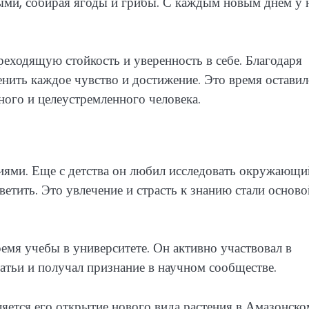
ными, собирая ягоды и грибы. С каждым новым днем у 
реходящую стойкость и уверенность в себе. Благодаря
енить каждое чувство и достижение. Это время оставил
ного и целеустремленного человека.
тиями. Еще с детства он любил исследовать окружающи
ветить. Это увлечение и страсть к знанию стали осново
емя учебы в университете. Он активно участвовал в
атьи и получал признание в научном сообществе.
ется его открытие нового вида растения в Амазонско