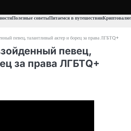
ности
Полезные советы
Питаемся в путешествии
Криптовалют
нный певец, талантливый актер и борец за права ЛГБТQ+
взойденный певец,
рец за права ЛГБТQ+