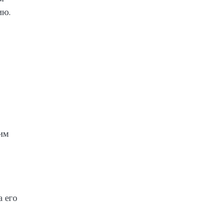
ию.
ним
а его