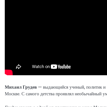
Михаил Грудев
— выдающийся ученый, политик и о
Москве. С самого детства проявлял необычайный ум