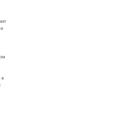
ант
 и
изм
 в
й