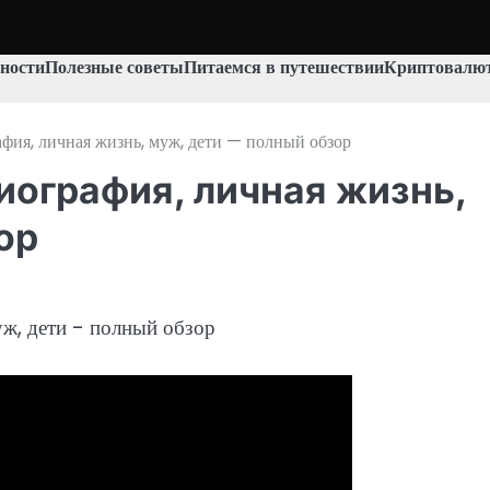
ности
Полезные советы
Питаемся в путешествии
Криптовалют
ия, личная жизнь, муж, дети — полный обзор
ография, личная жизнь,
ор