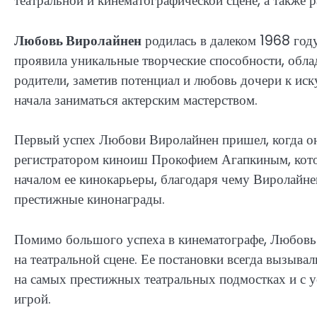
театральной и кинематографической сцене, а также р
Любовь Виролайнен
родилась в далеком 1968 году
проявила уникальные творческие способности, обл
родители, заметив потенциал и любовь дочери к иск
начала заниматься актерским мастерством.
Первый успех Любови Виролайнен пришел, когда она
регистратором киноиш Прокофием Агапкиным, котор
началом ее кинокарьеры, благодаря чему Виролайнен
престижные кинонаграды.
Помимо большого успеха в кинематографе, Любовь 
на театральной сцене. Ее постановки всегда вызывал
на самых престижных театральных подмостках и с у
игрой.