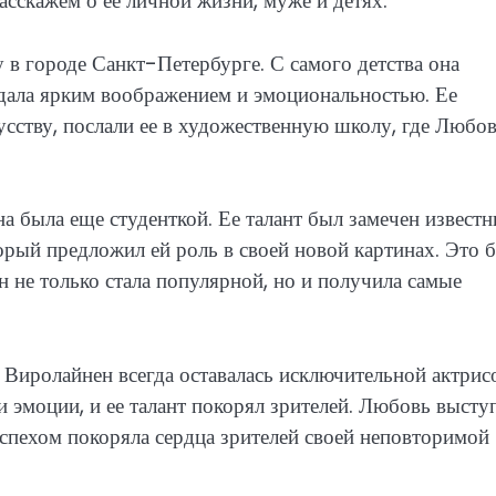
асскажем о ее личной жизни, муже и детях.
 в городе Санкт-Петербурге. С самого детства она
адала ярким воображением и эмоциональностью. Ее
усству, послали ее в художественную школу, где Любо
 была еще студенткой. Ее талант был замечен извест
ый предложил ей роль в своей новой картинах. Это 
 не только стала популярной, но и получила самые
Виролайнен всегда оставалась исключительной актрис
и эмоции, и ее талант покорял зрителей. Любовь высту
спехом покоряла сердца зрителей своей неповторимой