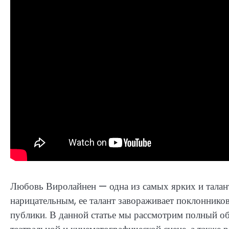
Любовь Виролайнен — одна из самых ярких и талант
нарицательным, ее талант завораживает поклонников,
публики. В данной статье мы рассмотрим полный о