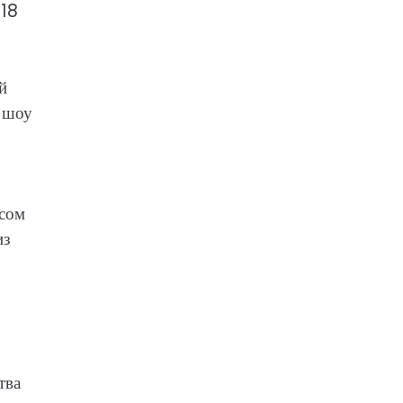
018
й
к-шоу
осом
из
тва