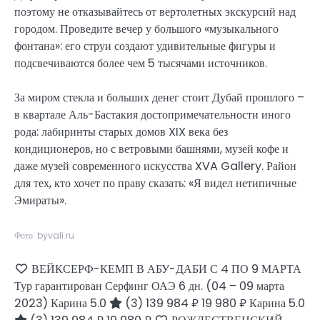
поэтому не отказывайтесь от вертолетных экскурсий над
городом. Проведите вечер у большого «музыкального
фонтана»: его струи создают удивительные фигуры и
подсвечиваются более чем 5 тысячами источников.
За миром стекла и больших денег стоит Дубай прошлого –
в квартале Аль-Бастакия достопримечательности иного
рода: лабиринты старых домов XIX века без
кондиционеров, но с ветровыми башнями, музей кофе и
даже музей современного искусства XVA Gallery. Район
для тех, кто хочет по праву сказать: «Я видел нетипичные
Эмираты».
Фото: byvali.ru
ВЕЙКСЕРФ-КЕМП В АБУ-ДАБИ С 4 ПО 9 МАРТА
Тур гарантирован Серфинг ОАЭ
6 дн.
(04 – 09 марта
2023)
Карина 5.0
(3)
139 984 ₽
19 980 ₽
Карина 5.0