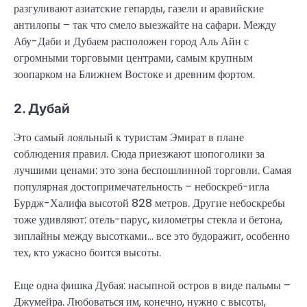
разгуливают азиатские гепарды, газели и аравийские
антилопы – так что смело выезжайте на сафари. Между
Абу-Даби и Дубаем расположен город Аль Айн с
огромными торговыми центрами, самым крупным
зоопарком на Ближнем Востоке и древним фортом.
2. Дубай
Это самый лояльный к туристам Эмират в плане
соблюдения правил. Сюда приезжают шопоголики за
лучшими ценами: это зона беспошлинной торговли. Самая
популярная достопримечательность – небоскреб-игла
Бурдж-Халифа высотой 828 метров. Другие небоскребы
тоже удивляют: отель-парус, километры стекла и бетона,
зиплайны между высотками… все это будоражит, особенно
тех, кто ужасно боится высоты.
Еще одна фишка Дубая: насыпной остров в виде пальмы –
Джумейра. Любоваться им, конечно, нужно с высоты,