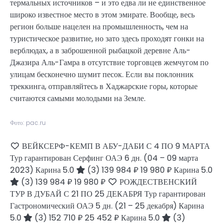
термальных источников – и это едва ли не единственное
широко известное место в этом эмирате. Вообще, весь
регион больше нацелен на промышленность, чем на
туристическое развитие, но зато здесь проходят гонки на
верблюдах, а в заброшенной рыбацкой деревне Аль-
Джазира Аль-Гамра в отсутствие торговцев жемчугом по
улицам бесконечно шумит песок. Если вы поклонник
треккинга, отправляйтесь в Хаджарские горы, которые
считаются самыми молодыми на Земле.
Фото: pac.ru
ВЕЙКСЕРФ-КЕМП В АБУ-ДАБИ С 4 ПО 9 МАРТА
Тур гарантирован Серфинг ОАЭ
6 дн.
(04 – 09 марта
2023)
Карина 5.0
(3)
139 984 ₽
19 980 ₽
Карина 5.0
(3)
139 984 ₽
19 980 ₽
РОЖДЕСТВЕНСКИЙ
ТУР В ДУБАЙ С 21 ПО 25 ДЕКАБРЯ Тур гарантирован
Гастрономический ОАЭ
5 дн.
(21 – 25 декабря)
Карина
5.0
(3)
152 710 ₽
25 452 ₽
Карина 5.0
(3)