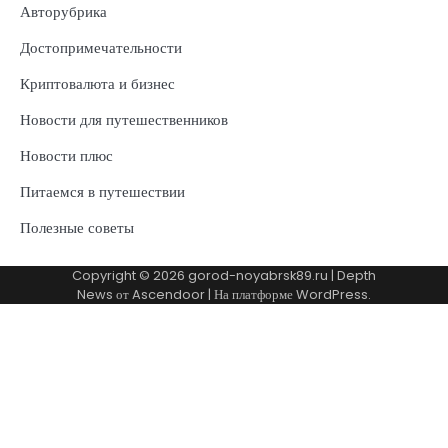
Авторубрика
Достопримечательности
Криптовалюта и бизнес
Новости для путешественников
Новости плюс
Питаемся в путешествии
Полезные советы
Copyright © 2026
gorod-noyabrsk89.ru
| Depth
News от
Ascendoor
| На платформе
WordPress
.