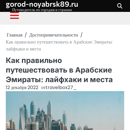
gorod-noyabrsk89.ru
Перейти
к
Путеводитель по городам и странам
содержимому
Главная
Достопримечательности
Как правильно путешествовать в Арабские Эмираты:
лайфхаки и места
Как правильно
путешествовать в Арабские
Эмираты: лайфхаки и места
12 декабря 2022
от
travelbox27_