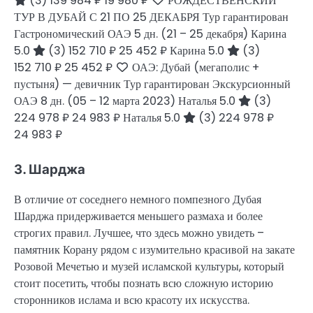
(3)
139 984 ₽
19 980 ₽
РОЖДЕСТВЕНСКИЙ
ТУР В ДУБАЙ С 21 ПО 25 ДЕКАБРЯ Тур гарантирован
Гастрономический ОАЭ
5 дн.
(21 – 25 декабря)
Карина
5.0
(3)
152 710 ₽
25 452 ₽
Карина 5.0
(3)
152 710 ₽
25 452 ₽
ОАЭ: Дубай (мегаполис +
пустыня) — девичник Тур гарантирован Экскурсионный
ОАЭ
8 дн.
(05 – 12 марта 2023)
Наталья 5.0
(3)
224 978 ₽
24 983 ₽
Наталья 5.0
(3)
224 978 ₽
24 983 ₽
3. Шарджа
В отличие от соседнего немного помпезного Дубая
Шарджа придерживается меньшего размаха и более
строгих правил. Лучшее, что здесь можно увидеть –
памятник Корану рядом с изумительно красивой на закате
Розовой Мечетью и музей исламской культуры, который
стоит посетить, чтобы познать всю сложную историю
сторонников ислама и всю красоту их искусства.