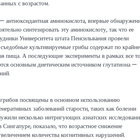
занных с возрастом.
 — антиоксидантная аминокислота, впервые обнаруженн
ятельно синтезировать эту аминокислоту, так что ее
рудники Университета штата Пенсильвания провели
о съедобные культивируемые грибы содержат по крайн
гая пища. А последующие эксперименты в рамках все т
яются основным диетическим источником глутатиона —
ний.
и грибов посвящены в основном использованию
неративных заболеваний старости, таких как болезни
лужили несколько интригующих азиатских исследовани
в Сингапуре, показало, что возрастное снижение
увеличением количества когнитивных нарушений.