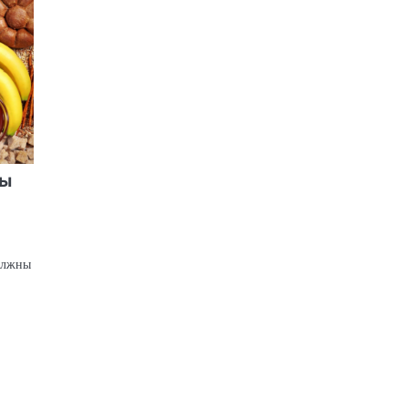
ты
должны