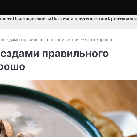
ности
Полезные советы
Питаемся в путешествии
Криптовалют
рзвездами правильного питания и почему это хорошо
вездами правильного
орошо