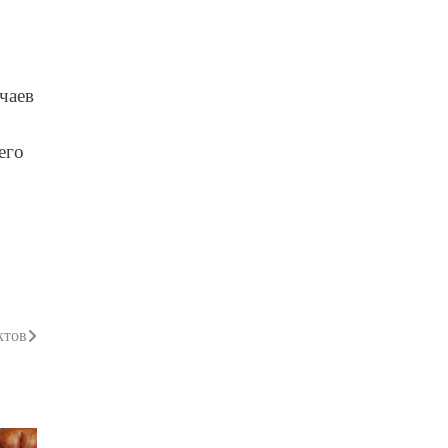
чаев
его
ктов