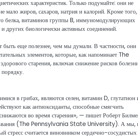
иетических характеристик. Только подумайте: они не
не мало жиров, сахаров, натрия и калорий. Кроме того,
го белка, витаминов группы B, иммуномодулирующих
 и других биологически активных соединений.
 быть еще полезнее, чем мы думали. В частности, они
ательных элементов, которые, как напоминает The
дорового старения, включая снижение рисков болезн
 порядку.
ся в грибах, являются селен, витамин D, глутатион 
действуют как антиоксиданты, способные смягчить
о, снижаются во время старения», — пишет Роберт Билме
вания (The Pennsylvania State University). А мы, 
ый стресс считается виновником сердечно-сосудистых