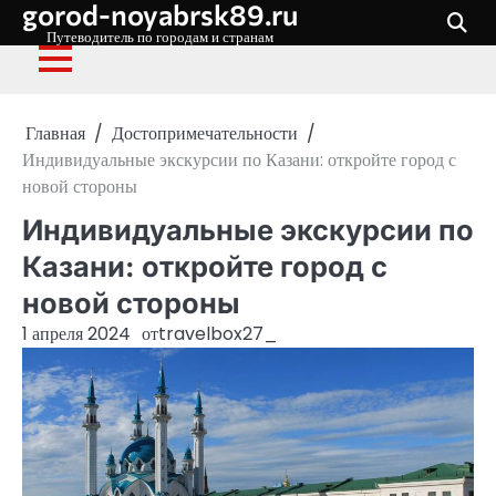
gorod-noyabrsk89.ru
Перейти
к
Путеводитель по городам и странам
содержимому
Главная
Достопримечательности
Индивидуальные экскурсии по Казани: откройте город с
новой стороны
Индивидуальные экскурсии по
Казани: откройте город с
новой стороны
1 апреля 2024
от
travelbox27_