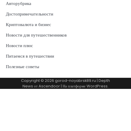
Авторубрика
Достопримечательности
Криптовалюта и бизнес
Новости для путешественников
Новости плюс
Питаемся в путешествии
Полезные советы
Copyright © 2026
gorod-noyabrsk89.ru
| Depth
News от
Ascendoor
| На платформе
WordPress
.