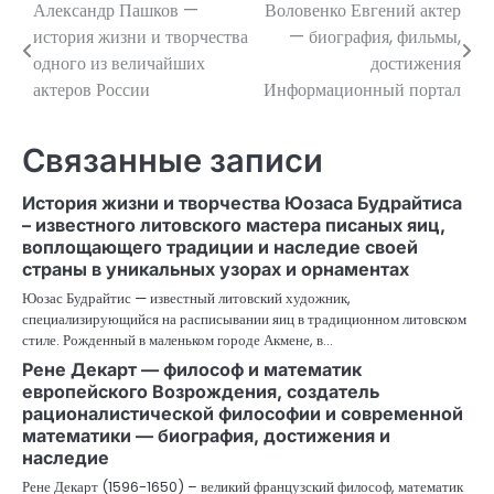
Александр Пашков —
Воловенко Евгений актер
Навигация
история жизни и творчества
— биография, фильмы,
по
одного из величайших
достижения
актеров России
Информационный портал
записям
Связанные записи
История жизни и творчества Юозаса Будрайтиса
– известного литовского мастера писаных яиц,
воплощающего традиции и наследие своей
страны в уникальных узорах и орнаментах
Юозас Будрайтис — известный литовский художник,
специализирующийся на расписывании яиц в традиционном литовском
стиле. Рожденный в маленьком городе Акмене, в…
Рене Декарт — философ и математик
европейского Возрождения, создатель
рационалистической философии и современной
математики — биография, достижения и
наследие
Рене Декарт (1596-1650) – великий французский философ, математик