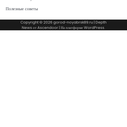
Полезные советы
Copyright © 2026
gorod-noyabrsk89.ru
| Depth
News от
Ascendoor
| На платформе
WordPress
.