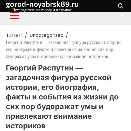
gorod-noyabrsk89.ru
Перейти
к
Путеводитель по городам и странам
содержимому
Главная
Uncategorised
Георгий Распутин — загадочная фигура русской истории,
его биография, факты и события из жизни до сих пор
будоражат умы и привлекают внимание историков
Георгий Распутин —
загадочная фигура русской
истории, его биография,
факты и события из жизни до
сих пор будоражат умы и
привлекают внимание
историков