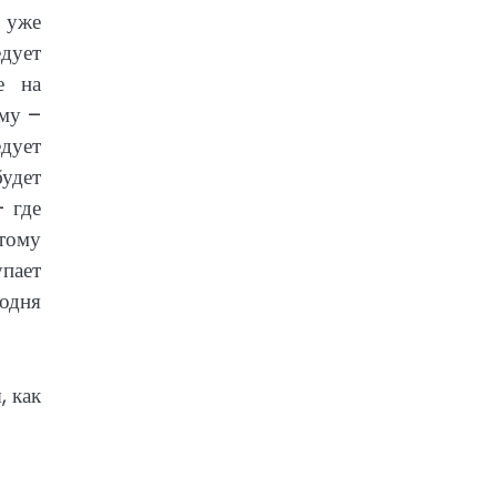
а уже
едует
е на
мму –
дует
удет
 где
этому
упает
одня