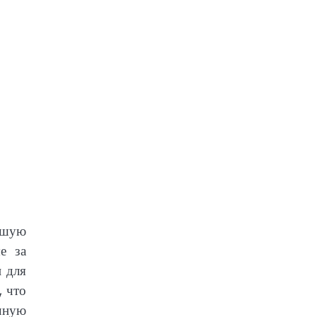
ьшую
е за
 для
, что
чную