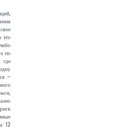
аций,
ения
 свое
о это
 либо
та по
 где
одну
ся –
емого
ьги,
азно
риск
амые
а 12