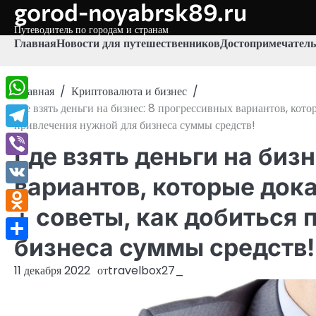
gorod-noyabrsk89.ru
Перейти
к
Путеводитель по городам и странам
содержимому
Главная
Новости для путешественников
Достопримечатель
Главная
Криптовалюта и бизнес
Где взять деньги на бизнес: 8 прогрессивных вариантов, кот
WhatsApp
привлечения нужной для бизнеса суммы средств!
Telegram
Где взять деньги на биз
Viber
вариантов, которые док
VK
+ советы, как добиться
Odnoklassniki
бизнеса суммы средств!
Отправить
11 декабря 2022
от
travelbox27_