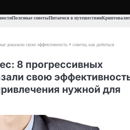
ности
Полезные советы
Питаемся в путешествии
Криптовалют
орые доказали свою эффективность + советы, как добиться
нес: 8 прогрессивных
азали свою эффективност
 привлечения нужной для