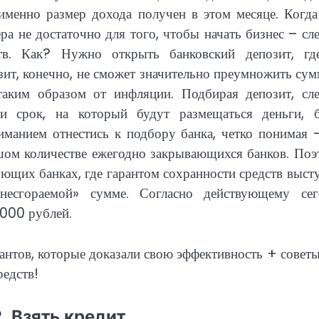
 именно размер дохода получен в этом месяце. Когд
ра не достаточно для того, чтобы начать бизнес – сл
тв. Как? Нужно открыть банковский депозит, гд
озит, конечно, не сможет значительно преумножить су
 таким образом от инфляции. Подбирая депозит, сле
и срок, на который будут размещаться деньги, б
манием отнестись к подбору банка, четко понимая –
ьшом количестве ежегодно закрывающихся банков. По
ующих банках, где гарантом сохранности средств выст
есгораемой» сумме. Согласно действующему сег
 000 рублей.
. Взять кредит