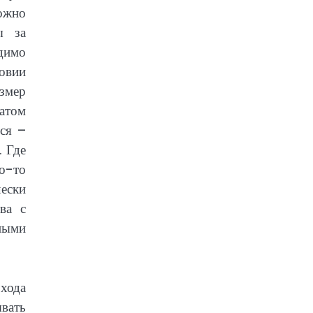
можно
ы за
димо
ловии
змер
татом
ься –
. Где
то-то
чески
ва с
ными
охода
ывать