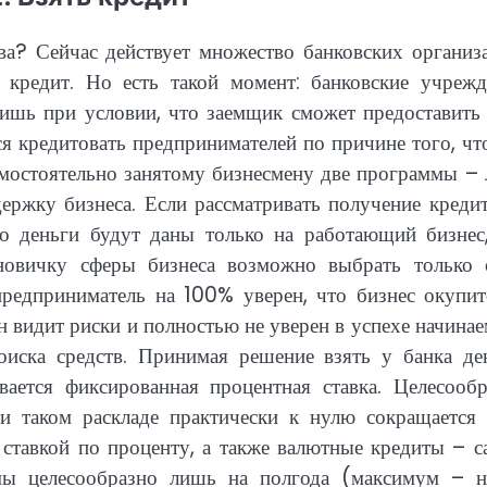
ва? Сейчас действует множество банковских организ
кредит. Но есть такой момент: банковские учрежд
лишь при условии, что заемщик сможет предоставить
я кредитовать предпринимателей по причине того, чт
амостоятельно занятому бизнесмену две программы –
держку бизнеса. Если рассматривать получение креди
то деньги будут даны только на работающий бизнес,
новичку сферы бизнеса возможно выбрать только 
предприниматель на 100% уверен, что бизнес окупит
н видит риски и полностью не уверен в успехе начина
оиска средств. Принимая решение взять у банка ден
вается фиксированная процентная ставка. Целесообр
и таком раскладе практически к нулю сокращается 
ставкой по проценту, а также валютные кредиты – с
мы целесообразно лишь на полгода (максимум – н