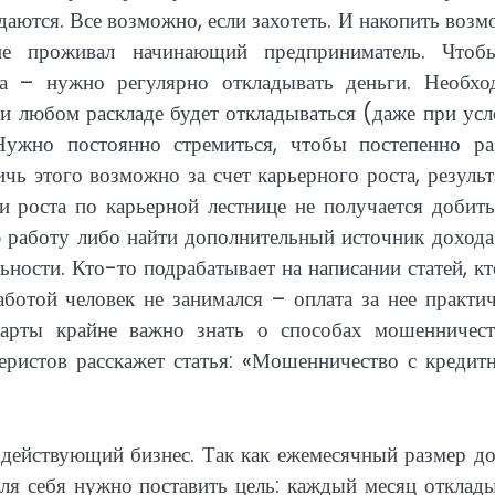
даются. Все возможно, если захотеть. И накопить воз
не проживал начинающий предприниматель. Чтоб
а – нужно регулярно откладывать деньги. Необхо
ри любом раскладе будет откладываться (даже при ус
Нужно постоянно стремиться, чтобы постепенно ра
чь этого возможно за счет карьерного роста, резуль
и роста по карьерной лестнице не получается добит
 работу либо найти дополнительный источник дохода
ьности. Кто-то подрабатывает на написании статей, к
аботой человек не занимался – оплата за нее практи
карты крайне важно знать о способах мошенничест
еристов расскажет статья: «Мошенничество с кредит
 действующий бизнес. Так как ежемесячный размер д
для себя нужно поставить цель: каждый месяц отклад