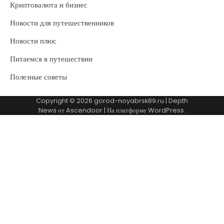
Криптовалюта и бизнес
Новости для путешественников
Новости плюс
Питаемся в путешествии
Полезные советы
Copyright © 2026
gorod-noyabrsk89.ru
| Depth
News от
Ascendoor
| На платформе
WordPress
.