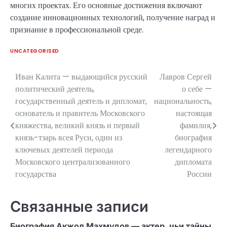
многих проектах. Его основные достижения включают
создание инновационных технологий, получение наград и
признание в профессиональной среде.
UNCATEGORISED
Иван Калита — выдающийся русский
Лавров Сергей
Навигация
политический деятель,
о себе —
по
государственный деятель и дипломат,
национальность,
основатель и правитель Московского
настоящая
записям
княжества, великий князь и первый
фамилия,
князь-тзарь всея Руси, один из
биография
ключевых деятелей периода
легендарного
Московского централизованного
дипломата
государства
России
Связанные записи
Биография Акжол Махмудов — актер, чьи тайны