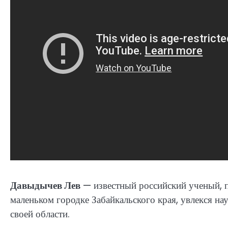
Давыдычев Лев
— известный российский ученый, п
маленьком городке Забайкальского края, увлекся на
своей области.