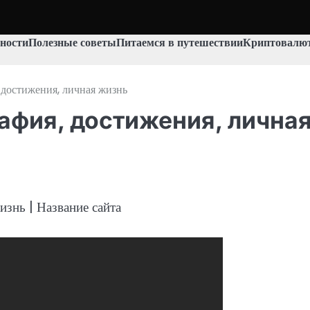
ности
Полезные советы
Питаемся в путешествии
Криптовалют
достижения, личная жизнь
афия, достижения, лична