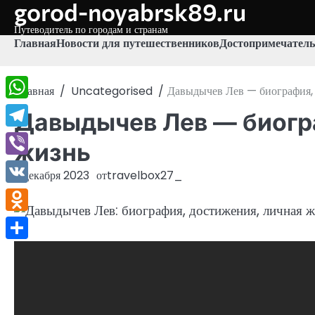
gorod-noyabrsk89.ru
Перейти
к
Путеводитель по городам и странам
содержимому
Главная
Новости для путешественников
Достопримечатель
Главная
Uncategorised
Давыдычев Лев — биография, 
WhatsApp
Давыдычев Лев — биогр
Telegram
жизнь
Viber
3 декабря 2023
от
travelbox27_
VK
Odnoklassniki
Отправить