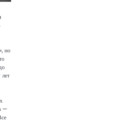
и
В
ь
, но
то
до
 лет
ых
в —
Все