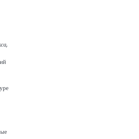
са,
кий
туре
рые