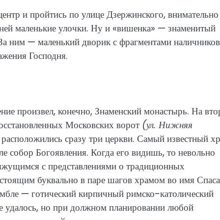
центр и пройтись по улице Дзержинского, внимательно
 ней маленькие улочки. Ну и «вишенка» — знаменитый
За ним — маленький дворик с фрагментами наличников
ажения Господня.
ние произвел, конечно, Знаменский монастырь. На вт
 восстановленных Московских ворот
(ул. Нижняя
 расположились сразу три церкви. Самый известный х
е собор Богоявления. Когда его видишь, то невольно
 вяжущимся с представлениями о традиционных
стоящим буквально в паре шагов храмом во имя Спаса
самбле — готический кирпичный римско-католический
е удалось, но при должном планировании любой