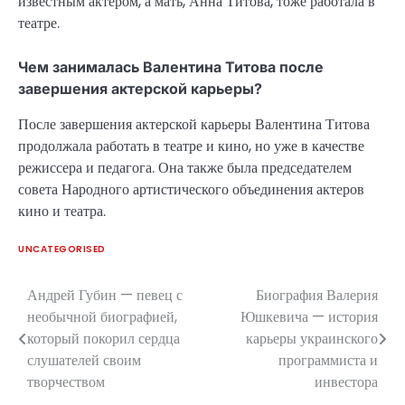
известным актёром, а мать, Анна Титова, тоже работала в
театре.
Чем занималась Валентина Титова после
завершения актерской карьеры?
После завершения актерской карьеры Валентина Титова
продолжала работать в театре и кино, но уже в качестве
режиссера и педагога. Она также была председателем
совета Народного артистического объединения актеров
кино и театра.
UNCATEGORISED
Андрей Губин — певец с
Биография Валерия
Навигация
необычной биографией,
Юшкевича — история
по
который покорил сердца
карьеры украинского
слушателей своим
программиста и
записям
творчеством
инвестора