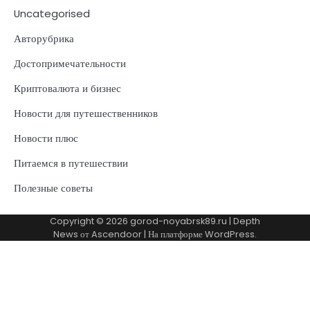
Uncategorised
Авторубрика
Достопримечательности
Криптовалюта и бизнес
Новости для путешественников
Новости плюс
Питаемся в путешествии
Полезные советы
Copyright © 2026
gorod-noyabrsk89.ru
| Depth
News от
Ascendoor
| На платформе
WordPress
.