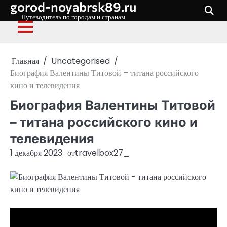
gorod-noyabrsk89.ru
Перейти
к
Путеводитель по городам и странам
содержимому
Главная
Uncategorised
Биография Валентины Титовой – титана российского
кино и телевидения
Биография Валентины Титовой
– титана российского кино и
телевидения
1 декабря 2023
от
travelbox27_