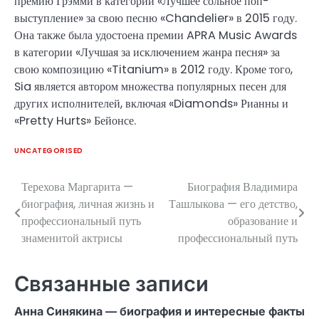
премию Грэмми в категории «Лучшее сольное поп-
выступление» за свою песню «Chandelier» в 2015 году.
Она также была удостоена премии APRA Music Awards
в категории «Лучшая за исключением жанра песня» за
свою композицию «Titanium» в 2012 году. Кроме того,
Sia является автором множества популярных песен для
других исполнителей, включая «Diamonds» Рианны и
«Pretty Hurts» Бейонсе.
UNCATEGORISED
Терехова Маргарита —
Биография Владимира
Навигация
биография, личная жизнь и
Ташлыкова — его детство,
по
профессиональный путь
образование и
знаменитой актрисы
профессиональный путь
записям
Связанные записи
Анна Синякина — биография и интересные факты