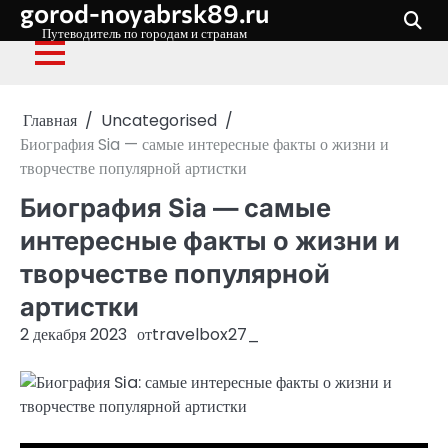
gorod-noyabrsk89.ru
Перейти
к
Путеводитель по городам и странам
содержимому
Главная
Uncategorised
Биография Sia — самые интересные факты о жизни и
творчестве популярной артистки
Биография Sia — самые
интересные факты о жизни и
творчестве популярной
артистки
2 декабря 2023
от
travelbox27_