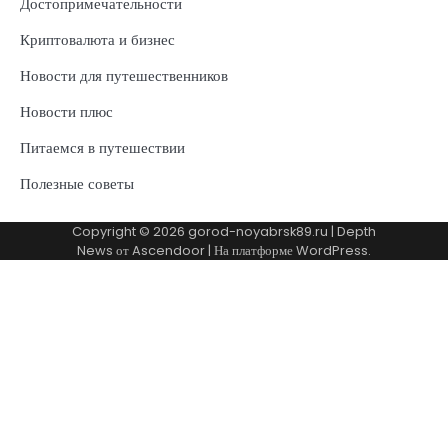
Достопримечательности
Криптовалюта и бизнес
Новости для путешественников
Новости плюс
Питаемся в путешествии
Полезные советы
Copyright © 2026
gorod-noyabrsk89.ru
| Depth
News от
Ascendoor
| На платформе
WordPress
.