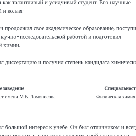
 как талантливый и усидчивый студент. Его научные
 и коллег.
 продолжил свое академическое образование, поступи
 научно-исследовательской работой и подготовил
й химии.
 диссертацию и получил степень кандидата химическ
е заведение
Специальност
ет имени М.В. Ломоносова
Физическая химия
л большой интерес к учебе. Он был отличником и всег
него местом, где он смог проявить свой потенциал и