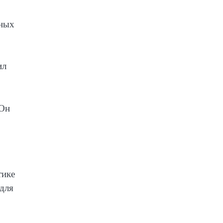
вных
ил
 Он
тике
 для