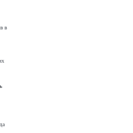
в в
их
ь
да