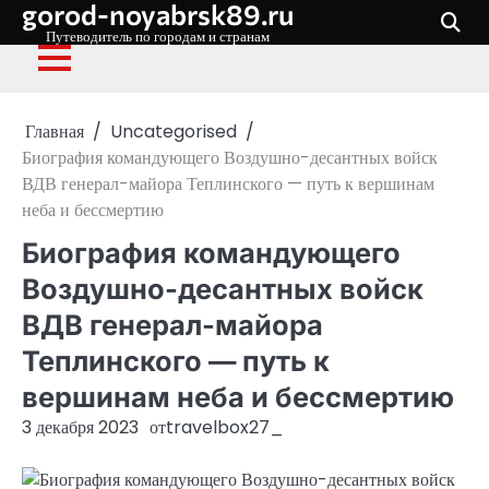
gorod-noyabrsk89.ru
Перейти
к
Путеводитель по городам и странам
содержимому
Главная
Uncategorised
Биография командующего Воздушно-десантных войск
ВДВ генерал-майора Теплинского — путь к вершинам
неба и бессмертию
Биография командующего
Воздушно-десантных войск
ВДВ генерал-майора
Теплинского — путь к
вершинам неба и бессмертию
3 декабря 2023
от
travelbox27_