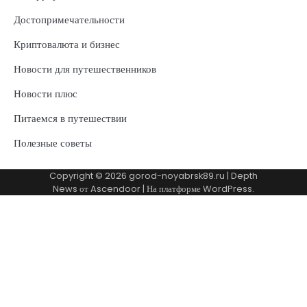
Достопримечательности
Криптовалюта и бизнес
Новости для путешественников
Новости плюс
Питаемся в путешествии
Полезные советы
Copyright © 2026
gorod-noyabrsk89.ru
| Depth
News от
Ascendoor
| На платформе
WordPress
.