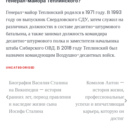
генерал-майора Теплинского?
Генерал-майор Теплинский родился в 1971 году. В 1993
году он выпускник Свердловского СДУ, затем служил на
различных должностях в составе десантно-штурмового
батальона, а также занимал должность командира
десантно-штурмового полка и заместителя начальника
штаба Сибирского ОВД. В 2018 году Теплинский был
назначен командующим Воздушно-десантных войск.
UNCATEGORISED
Биография Василия Сталина
Комолов Антон —
Навигация
на Википедии — история
история жизни,
по
ранних лет, период правления
профессиональные
и наследие жизни сына
успехи и впечатляющая
записям
Иосифа Сталина
карьера, которую он
достиг