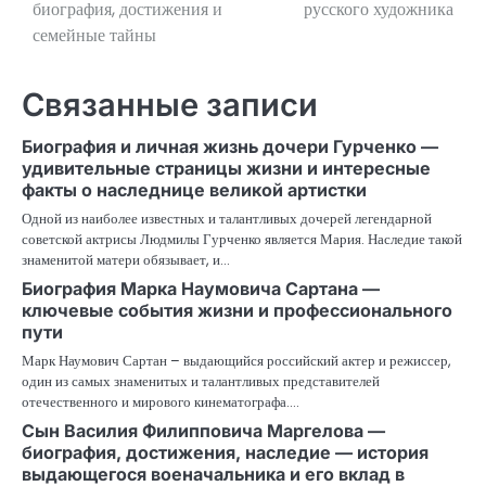
биография, достижения и
русского художника
записям
семейные тайны
Связанные записи
Биография и личная жизнь дочери Гурченко —
удивительные страницы жизни и интересные
факты о наследнице великой артистки
Одной из наиболее известных и талантливых дочерей легендарной
советской актрисы Людмилы Гурченко является Мария. Наследие такой
знаменитой матери обязывает, и…
Биография Марка Наумовича Сартана —
ключевые события жизни и профессионального
пути
Марк Наумович Сартан – выдающийся российский актер и режиссер,
один из самых знаменитых и талантливых представителей
отечественного и мирового кинематографа.…
Сын Василия Филипповича Маргелова —
биография, достижения, наследие — история
выдающегося военачальника и его вклад в