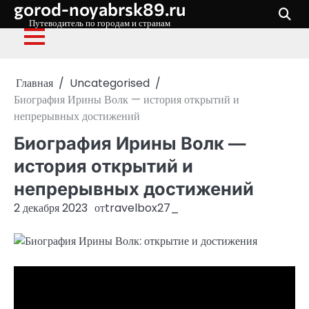
gorod-noyabrsk89.ru
Перейти
к
Путеводитель по городам и странам
содержимому
Главная
Uncategorised
Биография Ирины Волк — история открытий и
непрерывных достижений
Биография Ирины Волк —
история открытий и
непрерывных достижений
2 декабря 2023
от
travelbox27_