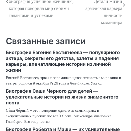
биография успешной женщины,
Детали жизни
которая покорила мир своими
армейская карьера
записям
талантами и успехами
личность
командира
Связанные записи
Биография Евгения Евстигнеева — популярного
актера, секреты его детства, взлеты и падения
карьеры, впечатляющие истории из личной
жизни
Евгений Евстигнеев, яркая и запоминающаяся личность в мире кино и
театра, родился 9 октября 1926 года в Челябинске. Уже с…
Биография Саши Черного для детей —
увлекательные истории из жизни знаменитого
поэта
Са́ша Че́рный – это псевдоним одного из самых ярких и
эксцентричных русских поэтов XX века, Александра Ивановича
Гликберга. Его творчество…
Биография Роберта и Маши — их удивительные