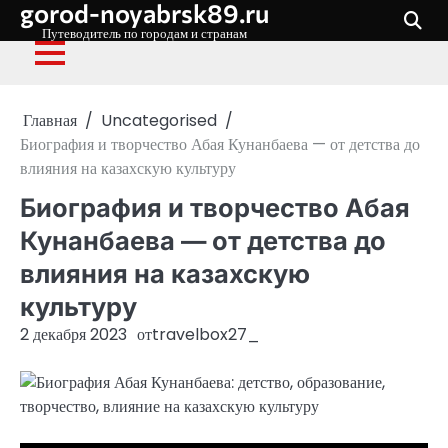
gorod-noyabrsk89.ru
Перейти
к
Путеводитель по городам и странам
содержимому
Главная
Uncategorised
Биография и творчество Абая Кунанбаева — от детства до
влияния на казахскую культуру
Биография и творчество Абая
Кунанбаева — от детства до
влияния на казахскую
культуру
2 декабря 2023
от
travelbox27_