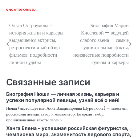
UNCATEGORISED
Ольга Остроумова –
Биография Марии
Навигация
история жизни и карьеры
Киселевой — ведущей
по
выдающейся актрисы,
слабого звена — самые
ретроспективный обзор
удивительные факты,
записям
фильмов, подробности
неизвестные подробности
личной судьбы
судьбы и карьеры
Связанные записи
Биография Нюши — личная жизнь, карьера и
успехи популярной певицы, узнай всё о ней!
Нюша (настоящее имя Анна Владимировна Шурочкина) — известная
российская певица, автор и композитор. Ее яркий тембр,
проникновенные тексты песен и…
Ханга Елена – успешная российская фигуристка,
чемпионка мира, знаменитость ледового спорта,