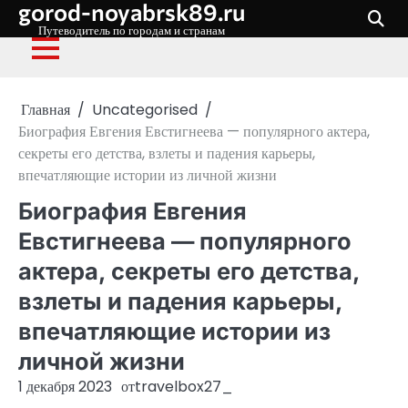
gorod-noyabrsk89.ru
Перейти
к
Путеводитель по городам и странам
содержимому
Главная
Uncategorised
Биография Евгения Евстигнеева — популярного актера,
секреты его детства, взлеты и падения карьеры,
впечатляющие истории из личной жизни
Биография Евгения
Евстигнеева — популярного
актера, секреты его детства,
взлеты и падения карьеры,
впечатляющие истории из
личной жизни
1 декабря 2023
от
travelbox27_