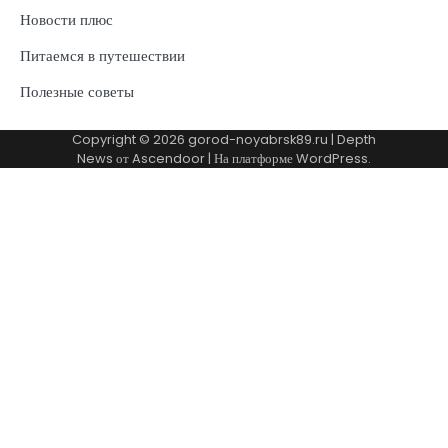
Новости плюс
Питаемся в путешествии
Полезные советы
Copyright © 2026
gorod-noyabrsk89.ru
| Depth
News от
Ascendoor
| На платформе
WordPress
.