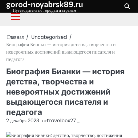
gorod-noyabrsk89.ru
Перейти
к
Путеводитель по городам и странам
содержимому
Главная
Uncategorised
Биография Бианки — история детства, творчества и
невероятных достижений выдающегося писателя и
педагога
Биография Бианки — история
детства, творчества и
невероятных достижений
выдающегося писателя и
педагога
2 декабря 2023
от
travelbox27_