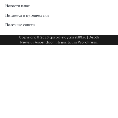
Новости плюс
Питаемся в путешествии
Полезные советы
Copyright © 2026
gorod-noyabrsk89.ru
| Depth
News от
Ascendoor
| На платформе
WordPress
.