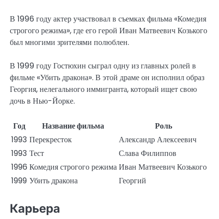
В 1996 году актер участвовал в съемках фильма «Комедия
строгого режима», где его герой Иван Матвеевич Козького
был многими зрителями полюблен.
В 1999 году Гостюхин сыграл одну из главных ролей в
фильме «Убить дракона». В этой драме он исполнил образ
Георгия, нелегального иммигранта, который ищет свою
дочь в Нью-Йорке.
Год
Название фильма
Роль
1993
Перекресток
Александр Алексеевич
1993
Тест
Слава Филиппов
1996
Комедия строгого режима
Иван Матвеевич Козького
1999
Убить дракона
Георгий
Карьера