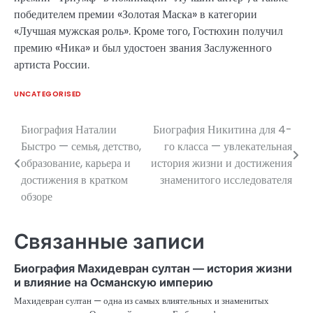
победителем премии «Золотая Маска» в категории
«Лучшая мужская роль». Кроме того, Гостюхин получил
премию «Ника» и был удостоен звания Заслуженного
артиста России.
UNCATEGORISED
Биография Наталии
Биография Никитина для 4-
Навигация
Быстро — семья, детство,
го класса — увлекательная
по
образование, карьера и
история жизни и достижения
достижения в кратком
знаменитого исследователя
записям
обзоре
Связанные записи
Биография Махидевран султан — история жизни
и влияние на Османскую империю
Махидевран султан — одна из самых влиятельных и знаменитых