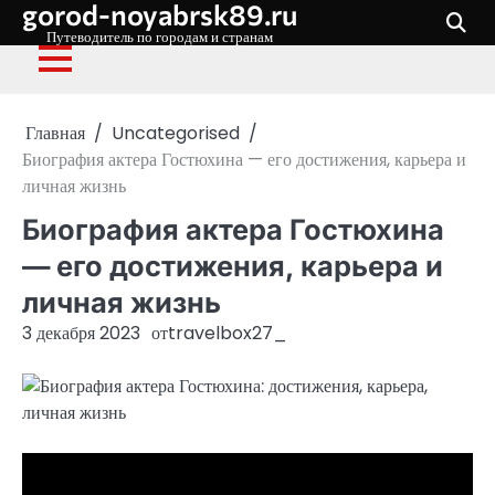
gorod-noyabrsk89.ru
Перейти
к
Путеводитель по городам и странам
содержимому
Главная
Uncategorised
Биография актера Гостюхина — его достижения, карьера и
личная жизнь
Биография актера Гостюхина
— его достижения, карьера и
личная жизнь
3 декабря 2023
от
travelbox27_