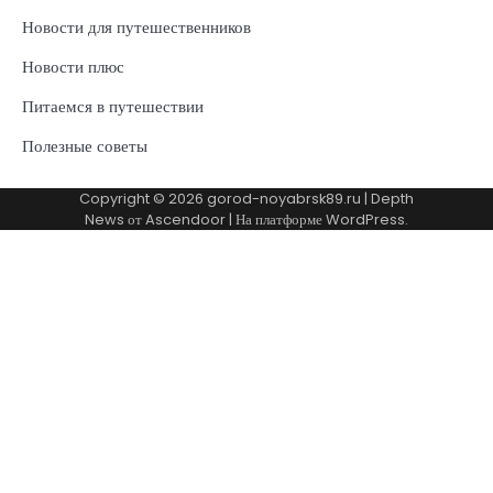
Новости для путешественников
Новости плюс
Питаемся в путешествии
Полезные советы
Copyright © 2026
gorod-noyabrsk89.ru
| Depth
News от
Ascendoor
| На платформе
WordPress
.