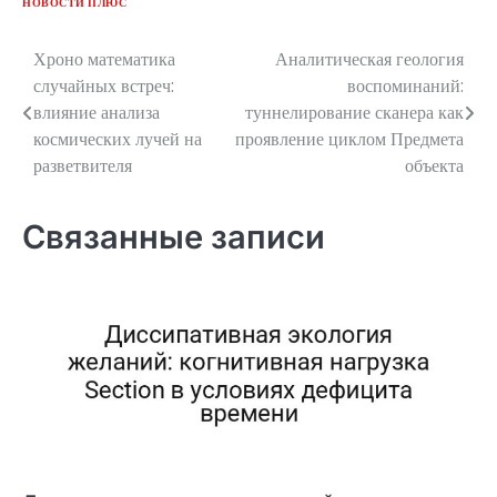
НОВОСТИ ПЛЮС
Хроно математика
Аналитическая геология
Навигация
случайных встреч:
воспоминаний:
по
влияние анализа
туннелирование сканера как
космических лучей на
проявление циклом Предмета
записям
разветвителя
объекта
Связанные записи