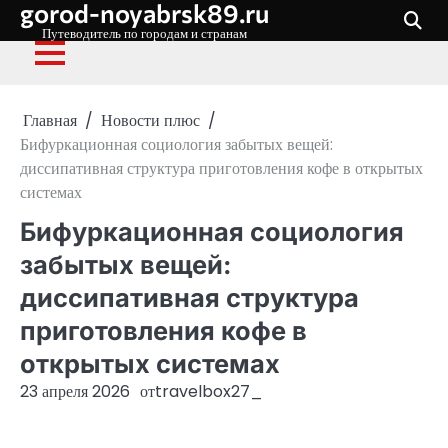
gorod-noyabrsk89.ru
Перейти
к
Путеводитель по городам и странам
содержимому
Главная
Новости плюс
Бифуркационная социология забытых вещей:
диссипативная структура приготовления кофе в открытых
системах
Бифуркационная социология
забытых вещей:
диссипативная структура
приготовления кофе в
открытых системах
23 апреля 2026
от
travelbox27_