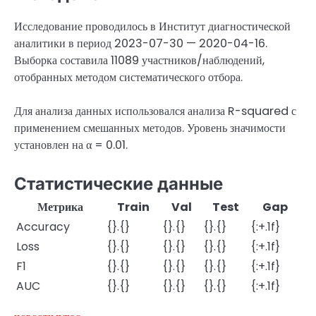
Исследование проводилось в Институт диагностической
аналитики в период 2023-07-30 — 2020-04-16.
Выборка составила 11089 участников/наблюдений,
отобранных методом систематического отбора.
Для анализа данных использовался анализа R-squared с
применением смешанных методов. Уровень значимости
установлен на α = 0.01.
Статистические данные
Метрика
Train
Val
Test
Gap
Accuracy
{}.{}
{}.{}
{}.{}
{:+.1f}
Loss
{}.{}
{}.{}
{}.{}
{:+.1f}
F1
{}.{}
{}.{}
{}.{}
{:+.1f}
AUC
{}.{}
{}.{}
{}.{}
{:+.1f}