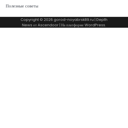
Полезные советы
Copyright © 2026
gorod-noyabrsk89.ru
| Depth
News от
Ascendoor
| На платформе
WordPress
.