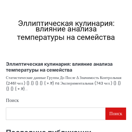
Эллиптическая кулинария: влияние анализа
температуры на семейства
Статистические данные Группа До После Δ Значимость Контрольная
(2461 чел.) {}.{} {}.{} {:+.1f} ns Экспериментальная (743 чел.) {}.{}
{}.{} {:+.1f}…
Поиск
Поиск