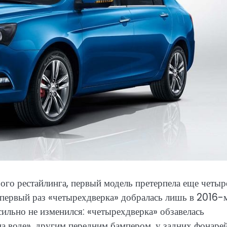
го рестайлинга, первый модель претерпела еще четыр
в первый раз «четырехдверка» добралась лишь в 2016-
ильно не изменился: «четырехдверка» обзавелась
а воде», другим передним бампером, у задних фонаре