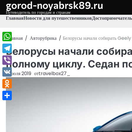
gorod-noyabrsk89.ru
Перейти
к
Путеводитель по городам и странам
содержимому
Главная
Новости для путешественников
Достопримечатель
Главная
Авторубрика
Белорусы начали собирать Geely
WhatsApp
Белорусы начали собира
Telegram
полному циклу. Седан п
Viber
2 июля 2019
от
travelbox27_
VK
Odnoklassniki
Отправить