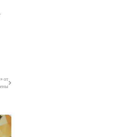
е
» от
цены