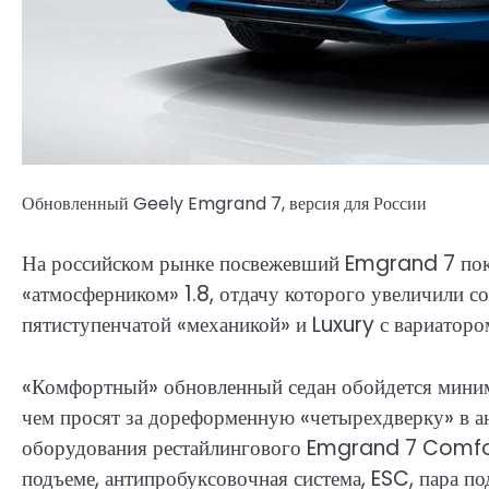
Обновленный Geely Emgrand 7, версия для России
На российском рынке посвежевший Emgrand 7 пока
«атмосферником» 1.8, отдачу которого увеличили с
пятиступенчатой «механикой» и Luxury с вариаторо
«Комфортный» обновленный седан обойдется мин
чем просят за дореформенную «четырехдверку» в а
оборудования рестайлингового Emgrand 7 Comfort
подъеме, антипробуксовочная система, ESC, пара по