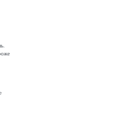
ь.
роже
е