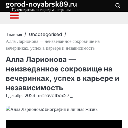
gorod-noyabrsk89.ru
Перейти
к
Путеводитель по городам и странам
содержимому
Главная
Uncategorised
Алла Ларионова — неизведанное сокровище на
вечеринках, успех в карьере и независимость
Алла Ларионова —
неизведанное сокровище на
вечеринках, успех в карьере и
независимость
1 декабря 2023
от
travelbox27_