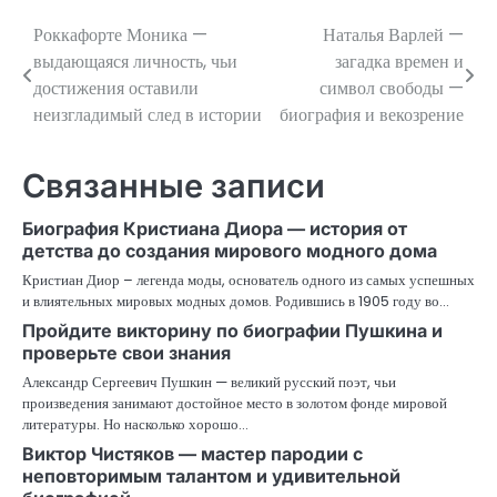
Роккафорте Моника —
Наталья Варлей —
Навигация
выдающаяся личность, чьи
загадка времен и
по
достижения оставили
символ свободы —
неизгладимый след в истории
биография и векозрение
записям
Связанные записи
Биография Кристиана Диора — история от
детства до создания мирового модного дома
Кристиан Диор – легенда моды, основатель одного из самых успешных
и влиятельных мировых модных домов. Родившись в 1905 году во…
Пройдите викторину по биографии Пушкина и
проверьте свои знания
Александр Сергеевич Пушкин — великий русский поэт, чьи
произведения занимают достойное место в золотом фонде мировой
литературы. Но насколько хорошо…
Виктор Чистяков — мастер пародии с
неповторимым талантом и удивительной