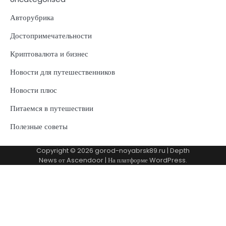
Авторубрика
Достопримечательности
Криптовалюта и бизнес
Новости для путешественников
Новости плюс
Питаемся в путешествии
Полезные советы
Copyright © 2026
gorod-noyabrsk89.ru
| Depth
News от
Ascendoor
| На платформе
WordPress
.