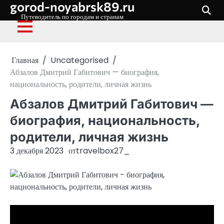
gorod-noyabrsk89.ru
Перейти
к
Путеводитель по городам и странам
содержимому
Главная
Uncategorised
Абзалов Дмитрий Габитович — биография,
национальность, родители, личная жизнь
Абзалов Дмитрий Габитович —
биография, национальность,
родители, личная жизнь
3 декабря 2023
от
travelbox27_