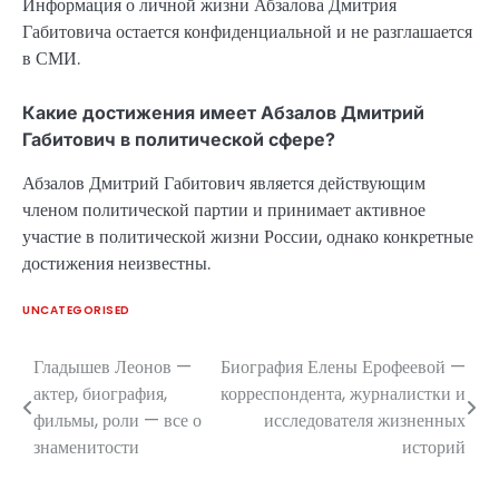
Информация о личной жизни Абзалова Дмитрия
Габитовича остается конфиденциальной и не разглашается
в СМИ.
Какие достижения имеет Абзалов Дмитрий
Габитович в политической сфере?
Абзалов Дмитрий Габитович является действующим
членом политической партии и принимает активное
участие в политической жизни России, однако конкретные
достижения неизвестны.
UNCATEGORISED
Гладышев Леонов —
Биография Елены Ерофеевой —
Навигация
актер, биография,
корреспондента, журналистки и
по
фильмы, роли — все о
исследователя жизненных
знаменитости
историй
записям