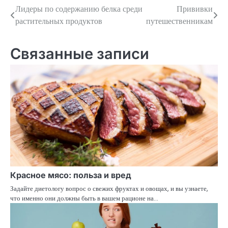
Лидеры по содержанию белка среди
Прививки
Навигация
растительных продуктов
путешественникам
по
записям
Связанные записи
Красное мясо: польза и вред
Задайте диетологу вопрос о свежих фруктах и овощах, и вы узнаете,
что именно они должны быть в вашем рационе на…