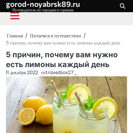
gorod-noyabrsk89.ru
Перейти
к
Путеводитель по городам и странам
содержимому
Главная
Питаемся в путешествии
5 причин, почему вам нужно есть лимоны каждый день
5 причин, почему вам нужно
есть лимоны каждый день
11 декабря 2022
от
travelbox27_