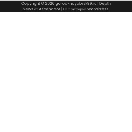
Copyright © 2026
gorod-noyabrsk89.ru
| Depth
News от
Ascendoor
| На платформе
WordPress
.